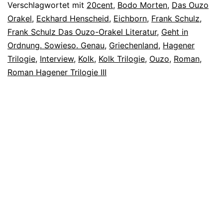
Verschlagwortet mit
20cent
,
Bodo Morten
,
Das Ouzo
Orakel
,
Eckhard Henscheid
,
Eichborn
,
Frank Schulz
,
Frank Schulz Das Ouzo-Orakel Literatur
,
Geht in
Ordnung. Sowieso. Genau
,
Griechenland
,
Hagener
Trilogie
,
Interview
,
Kolk
,
Kolk Trilogie
,
Ouzo
,
Roman
,
Roman Hagener Trilogie III