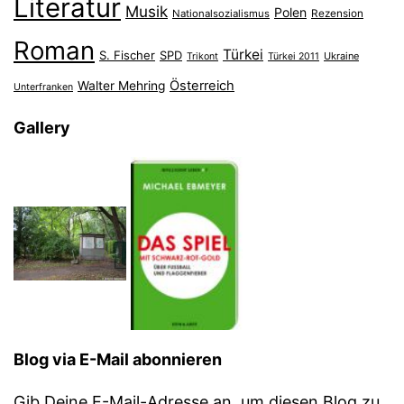
Literatur
Musik
Polen
Nationalsozialismus
Rezension
Roman
Türkei
S. Fischer
SPD
Ukraine
Trikont
Türkei 2011
Österreich
Walter Mehring
Unterfranken
Gallery
Blog via E-Mail abonnieren
Gib Deine E-Mail-Adresse an, um diesen Blog zu