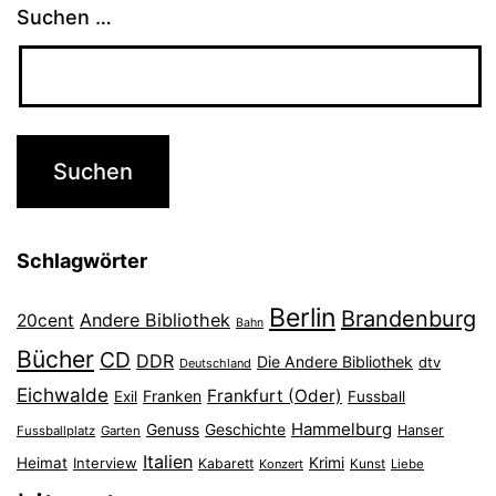
Suchen …
Schlagwörter
Berlin
Brandenburg
Andere Bibliothek
20cent
Bahn
Bücher
CD
DDR
Die Andere Bibliothek
dtv
Deutschland
Eichwalde
Frankfurt (Oder)
Franken
Exil
Fussball
Hammelburg
Genuss
Geschichte
Hanser
Fussballplatz
Garten
Italien
Heimat
Interview
Krimi
Kabarett
Konzert
Kunst
Liebe