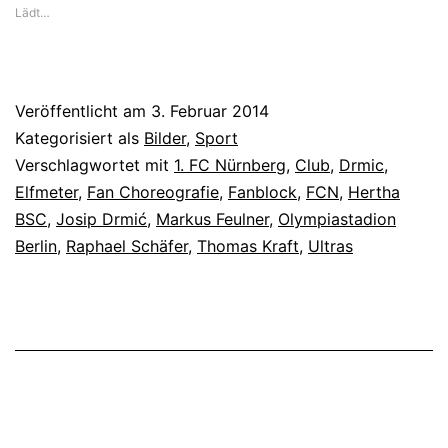
Lädt…
Veröffentlicht am
3. Februar 2014
Kategorisiert als
Bilder
,
Sport
Verschlagwortet mit
1. FC Nürnberg
,
Club
,
Drmic
,
Elfmeter
,
Fan Choreografie
,
Fanblock
,
FCN
,
Hertha
BSC
,
Josip Drmić
,
Markus Feulner
,
Olympiastadion
Berlin
,
Raphael Schäfer
,
Thomas Kraft
,
Ultras