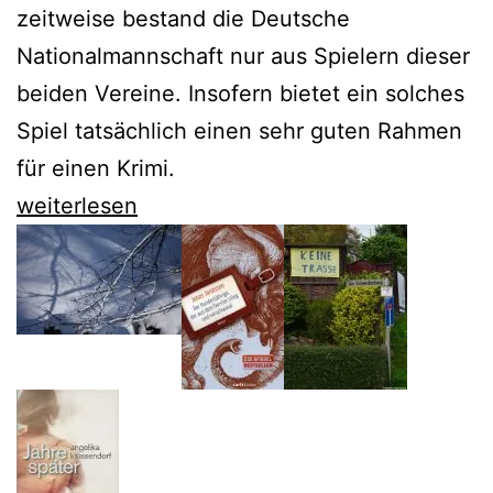
zeitweise bestand die Deutsche
Nationalmannschaft nur aus Spielern dieser
beiden Vereine. Insofern bietet ein solches
Spiel tatsächlich einen sehr guten Rahmen
für einen Krimi.
Jan
weiterlesen
Beißen
macht
das
Frankenderby
zum
Regionalkrimi