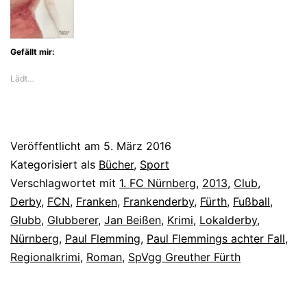
Gefällt mir:
Lädt…
Veröffentlicht am
5. März 2016
Kategorisiert als
Bücher
,
Sport
Verschlagwortet mit
1. FC Nürnberg
,
2013
,
Club
,
Derby
,
FCN
,
Franken
,
Frankenderby
,
Fürth
,
Fußball
,
Glubb
,
Glubberer
,
Jan Beißen
,
Krimi
,
Lokalderby
,
Nürnberg
,
Paul Flemming
,
Paul Flemmings achter Fall
,
Regionalkrimi
,
Roman
,
SpVgg Greuther Fürth