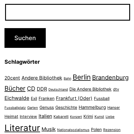
Schlagwörter
Berlin
Brandenburg
Andere Bibliothek
20cent
Bahn
Bücher
CD
DDR
Die Andere Bibliothek
dtv
Deutschland
Eichwalde
Frankfurt (Oder)
Franken
Exil
Fussball
Hammelburg
Genuss
Geschichte
Hanser
Fussballplatz
Garten
Italien
Heimat
Interview
Krimi
Kabarett
Konzert
Kunst
Liebe
Literatur
Musik
Polen
Nationalsozialismus
Rezension