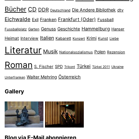
Bücher
CD
DDR
Die Andere Bibliothek
dtv
Deutschland
Eichwalde
Frankfurt (Oder)
Franken
Exil
Fussball
Hammelburg
Genuss
Geschichte
Hanser
Fussballplatz
Garten
Italien
Heimat
Interview
Krimi
Kabarett
Konzert
Kunst
Liebe
Literatur
Musik
Polen
Nationalsozialismus
Rezension
Roman
Türkei
S. Fischer
SPD
Ukraine
Trikont
Türkei 2011
Österreich
Walter Mehring
Unterfranken
Gallery
Blog via E-Mail abonnieren