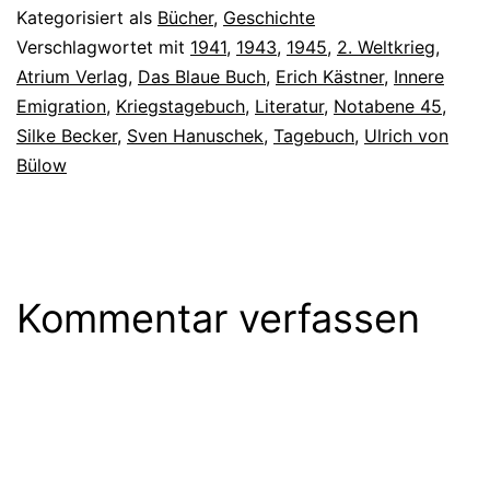
Kategorisiert als
Bücher
,
Geschichte
Verschlagwortet mit
1941
,
1943
,
1945
,
2. Weltkrieg
,
Atrium Verlag
,
Das Blaue Buch
,
Erich Kästner
,
Innere
Emigration
,
Kriegstagebuch
,
Literatur
,
Notabene 45
,
Silke Becker
,
Sven Hanuschek
,
Tagebuch
,
Ulrich von
Bülow
Kommentar verfassen