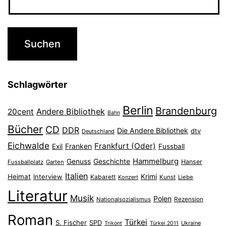
Schlagwörter
Berlin
Brandenburg
Andere Bibliothek
20cent
Bahn
Bücher
CD
DDR
Die Andere Bibliothek
dtv
Deutschland
Eichwalde
Frankfurt (Oder)
Franken
Exil
Fussball
Hammelburg
Genuss
Geschichte
Hanser
Fussballplatz
Garten
Italien
Heimat
Interview
Krimi
Kabarett
Konzert
Kunst
Liebe
Literatur
Musik
Polen
Nationalsozialismus
Rezension
Roman
Türkei
S. Fischer
SPD
Ukraine
Trikont
Türkei 2011