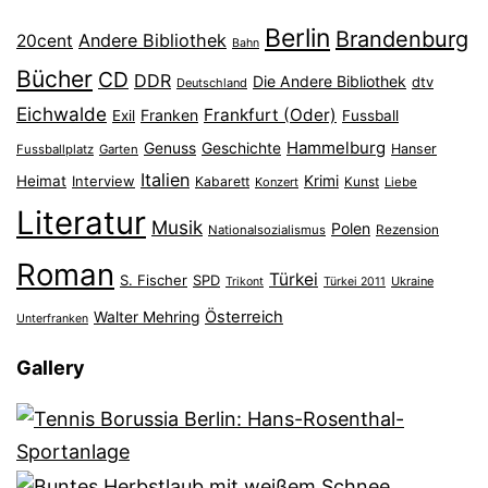
Berlin
Brandenburg
Andere Bibliothek
20cent
Bahn
Bücher
CD
DDR
Die Andere Bibliothek
dtv
Deutschland
Eichwalde
Frankfurt (Oder)
Franken
Exil
Fussball
Hammelburg
Genuss
Geschichte
Hanser
Fussballplatz
Garten
Italien
Heimat
Interview
Krimi
Kabarett
Konzert
Kunst
Liebe
Literatur
Musik
Polen
Nationalsozialismus
Rezension
Roman
Türkei
S. Fischer
SPD
Ukraine
Trikont
Türkei 2011
Österreich
Walter Mehring
Unterfranken
Gallery