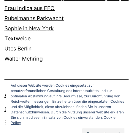
Frau Indica aus FFO
Rubelmanns Parkwacht
Sophie in New York
Textweide
Utes Berlin
Walter Mehring
Auf dieser Website werden Cookies eingesetzt zur
benutzerfreundlichen Gestaltung des Internetauftritts und zur
ANDREAS OPPERMANN
optimalen Abstimmung auf Ihre Bedürfnisse, zur Durchführung von
Reichweitenmessungen. Einzelheiten über die eingesetzten Cookies
und die Möglichkeit, diese abzulehnen, finden Sie in unseren
Datenschutz
Datenschutzhinweisen. Durch die Nutzung unserer Website erklären
Sie sich mit diesem Einsatz von Cookies einverstanden.
Cookie
Stolz präsentiert von
WordPress
.
Policy