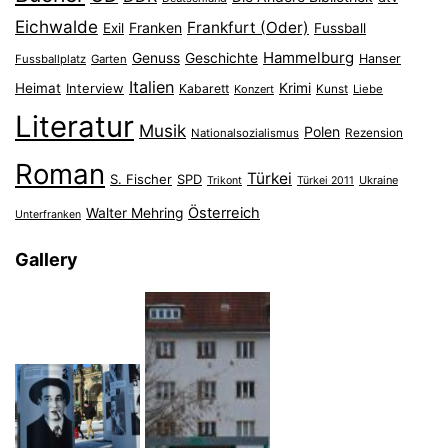
Eichwalde
Frankfurt (Oder)
Franken
Exil
Fussball
Hammelburg
Genuss
Geschichte
Hanser
Fussballplatz
Garten
Italien
Heimat
Interview
Krimi
Kabarett
Konzert
Kunst
Liebe
Literatur
Musik
Polen
Nationalsozialismus
Rezension
Roman
Türkei
S. Fischer
SPD
Ukraine
Trikont
Türkei 2011
Österreich
Walter Mehring
Unterfranken
Gallery