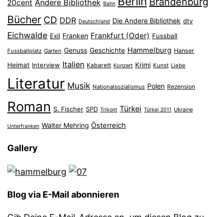
Berlin
Brandenburg
Andere Bibliothek
20cent
Bahn
Bücher
CD
DDR
Die Andere Bibliothek
dtv
Deutschland
Eichwalde
Frankfurt (Oder)
Franken
Exil
Fussball
Hammelburg
Genuss
Geschichte
Hanser
Fussballplatz
Garten
Italien
Heimat
Interview
Krimi
Kabarett
Konzert
Kunst
Liebe
Literatur
Musik
Polen
Nationalsozialismus
Rezension
Roman
Türkei
S. Fischer
SPD
Ukraine
Trikont
Türkei 2011
Österreich
Walter Mehring
Unterfranken
Gallery
Blog via E-Mail abonnieren