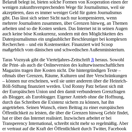
Belaruß belegt ist, bieten solche Formen von Kooperation einen der
wenigen zukunftsversprechenden Wege für Journalismus, weil sie
akzeptieren, dass es immer weniger Geld für guten Journalismus
gibt. Das lässt sich seiner Sicht nach nur kompensieren, wenn
mehrere Journalisten zusammen, über Grenzen hinweg, an Themen
arbeiten und so die Kosten senken. Das Internet ist in seinen Augen
auch keine böse Konkurrenz, sondern mit den Möglichkeiten des
Datenjournalismus ein unglaublicher Beschleuniger bei komplexen
Recherchen – und ein Kostensenker. Finanziert wird Scoop
maßgeblich vom dänischen und schwedischen Außenministerium.
Taras Voznyak gibt die Vierteljahres-Zeitschrift
Ji
heraus. Sowohl
die Print- als auch die Onlineversion des kulturwissenschaftlichen
Magazins tragen ihre Kosten nicht. Die hintergründigen Texte –
oftmals über Grenzen, Räume, Kulturen und ihre Verschränkungen
– können nur erscheinen, weil sie unter anderem über die Heinrich-
Böll-Stiftung finanziert werden. Und Ronny Patz befasst sich mit
der Europäischen Union und den damit verbundenen Grenzfragen
als Blogger, als Euroblogger. Eigener Antrieb ohne die Hoffnung,
durch das Schreiben die Existenz sichern zu können, hat ihn
angetrieben. Seinen Wunsch, einen Beitrag zu einer europäischen
Öffentlichkeit zu leisten, die über die Grenzen hinweg Gehör findet,
hat er über das Internet realisiert. Inzwischen arbeitet er bei
Transperency International, schreibt nicht mehr so regelmäßig. Aber
er vertraut auf die Kraft der Öffentlichkeit durch Twitter, Facebook