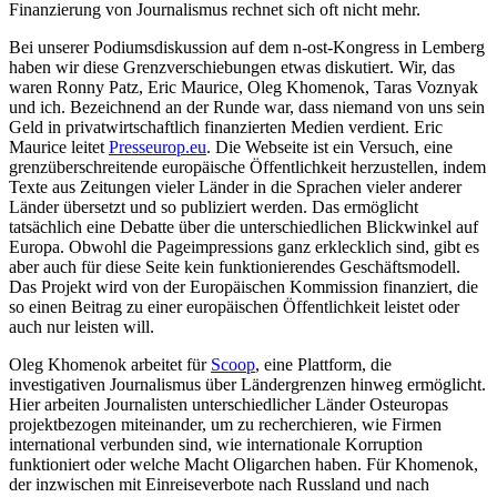
Finanzierung von Journalismus rechnet sich oft nicht mehr.
Bei unserer Podiumsdiskussion auf dem n-ost-Kongress in Lemberg
haben wir diese Grenzverschiebungen etwas diskutiert. Wir, das
waren Ronny Patz, Eric Maurice, Oleg Khomenok, Taras Voznyak
und ich. Bezeichnend an der Runde war, dass niemand von uns sein
Geld in privatwirtschaftlich finanzierten Medien verdient. Eric
Maurice leitet
Presseurop.eu
. Die Webseite ist ein Versuch, eine
grenzüberschreitende europäische Öffentlichkeit herzustellen, indem
Texte aus Zeitungen vieler Länder in die Sprachen vieler anderer
Länder übersetzt und so publiziert werden. Das ermöglicht
tatsächlich eine Debatte über die unterschiedlichen Blickwinkel auf
Europa. Obwohl die Pageimpressions ganz erklecklich sind, gibt es
aber auch für diese Seite kein funktionierendes Geschäftsmodell.
Das Projekt wird von der Europäischen Kommission finanziert, die
so einen Beitrag zu einer europäischen Öffentlichkeit leistet oder
auch nur leisten will.
Oleg Khomenok arbeitet für
Scoop
, eine Plattform, die
investigativen Journalismus über Ländergrenzen hinweg ermöglicht.
Hier arbeiten Journalisten unterschiedlicher Länder Osteuropas
projektbezogen miteinander, um zu recherchieren, wie Firmen
international verbunden sind, wie internationale Korruption
funktioniert oder welche Macht Oligarchen haben. Für Khomenok,
der inzwischen mit Einreiseverbote nach Russland und nach