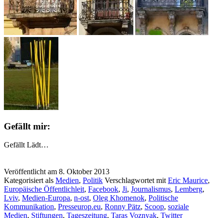
Gefällt mir:
Gefällt
Lädt…
Veröffentlicht am
8. Oktober 2013
Kategorisiert als
Medien
,
Politik
Verschlagwortet mit
Eric Maurice
,
Europäische Öffentlichleit
,
Facebook
,
Ji
,
Journalismus
,
Lemberg
,
Lviv
,
Medien-Europa
,
n-ost
,
Oleg Khomenok
,
Politische
Kommunikation
,
Presseurop.eu
,
Ronny Pätz
,
Scoop
,
soziale
Medien
,
Stiftungen
,
Tageszeitung
,
Taras Voznyak
,
Twitter