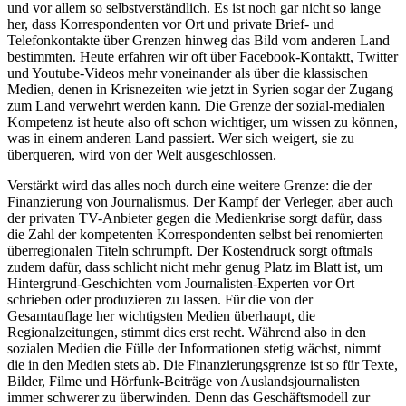
und vor allem so selbstverständlich. Es ist noch gar nicht so lange
her, dass Korrespondenten vor Ort und private Brief- und
Telefonkontakte über Grenzen hinweg das Bild vom anderen Land
bestimmten. Heute erfahren wir oft über Facebook-Kontaktt, Twitter
und Youtube-Videos mehr voneinander als über die klassischen
Medien, denen in Krisnezeiten wie jetzt in Syrien sogar der Zugang
zum Land verwehrt werden kann. Die Grenze der sozial-medialen
Kompetenz ist heute also oft schon wichtiger, um wissen zu können,
was in einem anderen Land passiert. Wer sich weigert, sie zu
überqueren, wird von der Welt ausgeschlossen.
Verstärkt wird das alles noch durch eine weitere Grenze: die der
Finanzierung von Journalismus. Der Kampf der Verleger, aber auch
der privaten TV-Anbieter gegen die Medienkrise sorgt dafür, dass
die Zahl der kompetenten Korrespondenten selbst bei renomierten
überregionalen Titeln schrumpft. Der Kostendruck sorgt oftmals
zudem dafür, dass schlicht nicht mehr genug Platz im Blatt ist, um
Hintergrund-Geschichten vom Journalisten-Experten vor Ort
schrieben oder produzieren zu lassen. Für die von der
Gesamtauflage her wichtigsten Medien überhaupt, die
Regionalzeitungen, stimmt dies erst recht. Während also in den
sozialen Medien die Fülle der Informationen stetig wächst, nimmt
die in den Medien stets ab. Die Finanzierungsgrenze ist so für Texte,
Bilder, Filme und Hörfunk-Beiträge von Auslandsjournalisten
immer schwerer zu überwinden. Denn das Geschäftsmodell zur