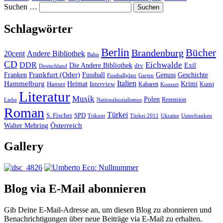
Suchen …
Schlagwörter
Berlin
Bücher
Brandenburg
20cent
Andere Bibliothek
Bahn
CD
Eichwalde
DDR
Die Andere Bibliothek
dtv
Exil
Deutschland
Frankfurt (Oder)
Franken
Fussball
Genuss
Geschichte
Fussballplatz
Garten
Italien
Hammelburg
Heimat
Interview
Krimi
Hanser
Kabarett
Kunst
Konzert
Literatur
Musik
Polen
Rezension
Liebe
Nationalsozialismus
Roman
Türkei
S. Fischer
SPD
Ukraine
Trikont
Türkei 2011
Unterfranken
Österreich
Walter Mehring
Gallery
Blog via E-Mail abonnieren
Gib Deine E-Mail-Adresse an, um diesen Blog zu abonnieren und
Benachrichtigungen über neue Beiträge via E-Mail zu erhalten.