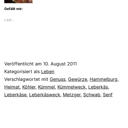
Gefällt mir:
Lädt…
Veröffentlicht am
10. August 2011
Kategorisiert als
Leben
Verschlagwortet mit
Genuss
,
Gewürze
,
Hammelburg
,
Heimat
,
Köhler
,
Kümmel
,
Kümmelweck
,
Leberkäs
,
Leberkäse
,
Leberkäsweck
,
Metzger
,
Schwab
,
Senf