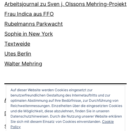
Arbeitsjournal zu Sven j. Olssons Mehring-Projekt
Frau Indica aus FFO
Rubelmanns Parkwacht
Sophie in New York
Textweide
Utes Berlin
Walter Mehring
Auf dieser Website werden Cookies eingesetzt zur
benutzerfreundlichen Gestaltung des Internetauftritts und zur
ANDREAS OPPERMANN
optimalen Abstimmung auf Ihre Bedürfnisse, zur Durchführung von
Reichweitenmessungen. Einzelheiten über die eingesetzten Cookies
und die Möglichkeit, diese abzulehnen, finden Sie in unseren
Datenschutz
Datenschutzhinweisen. Durch die Nutzung unserer Website erklären
Sie sich mit diesem Einsatz von Cookies einverstanden.
Cookie
Stolz präsentiert von
WordPress
.
Policy