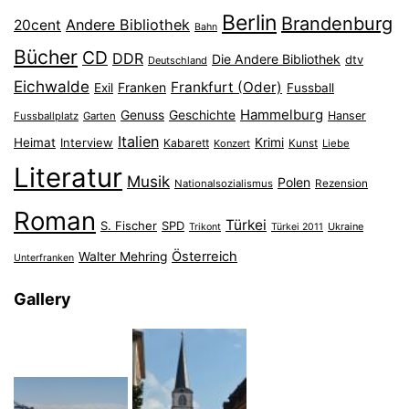
Berlin
Brandenburg
Andere Bibliothek
20cent
Bahn
Bücher
CD
DDR
Die Andere Bibliothek
dtv
Deutschland
Eichwalde
Frankfurt (Oder)
Franken
Exil
Fussball
Hammelburg
Genuss
Geschichte
Hanser
Fussballplatz
Garten
Italien
Heimat
Interview
Krimi
Kabarett
Konzert
Kunst
Liebe
Literatur
Musik
Polen
Nationalsozialismus
Rezension
Roman
Türkei
S. Fischer
SPD
Ukraine
Trikont
Türkei 2011
Österreich
Walter Mehring
Unterfranken
Gallery