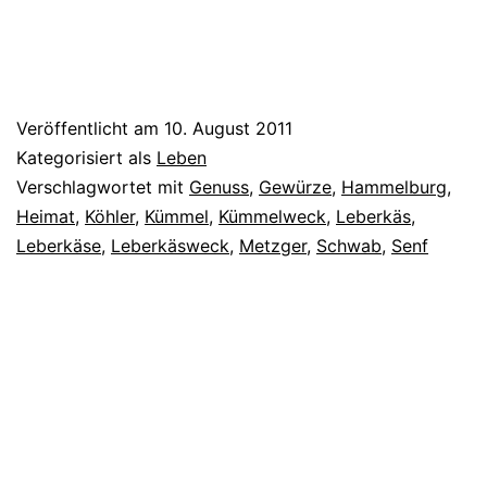
Veröffentlicht am
10. August 2011
Kategorisiert als
Leben
Verschlagwortet mit
Genuss
,
Gewürze
,
Hammelburg
,
Heimat
,
Köhler
,
Kümmel
,
Kümmelweck
,
Leberkäs
,
Leberkäse
,
Leberkäsweck
,
Metzger
,
Schwab
,
Senf