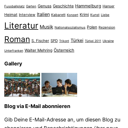
Hammelburg
Genuss
Geschichte
Hanser
Fussballplatz
Garten
Italien
Heimat
Interview
Krimi
Kabarett
Konzert
Kunst
Liebe
Literatur
Musik
Polen
Nationalsozialismus
Rezension
Roman
Türkei
S. Fischer
SPD
Ukraine
Trikont
Türkei 2011
Österreich
Walter Mehring
Unterfranken
Gallery
Blog via E-Mail abonnieren
Gib Deine E-Mail-Adresse an, um diesen Blog zu