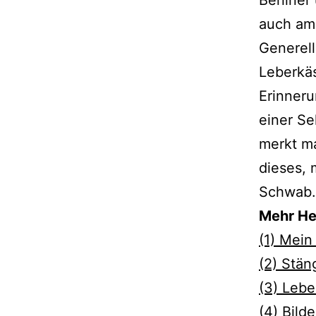
auch am
Generell
Leberkäs
Erinner
einer Se
merkt ma
dieses,
Schwab.
Mehr He
(1) Mei
(2) Stä
(3) Leb
(4) Bild