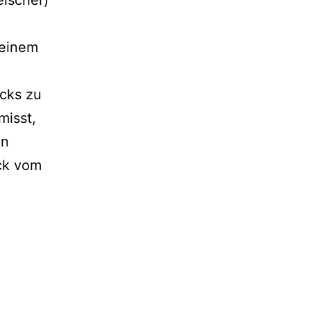
 einem
cks zu
misst,
in
ck vom