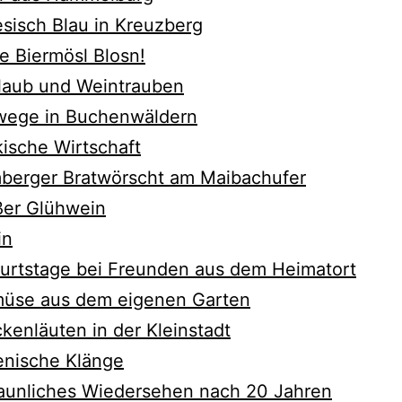
esisch Blau in Kreuzberg
e Biermösl Blosn!
nlaub und Weintrauben
fwege in Buchenwäldern
kische Wirtschaft
mberger Bratwörscht am Maibachufer
ße
r Glühwein
in
burtstage bei Freunden aus dem Heimatort
müse aus dem eigenen Garten
ckenläuten in der Kleinstadt
lienische Klänge
taunliches Wiedersehen nach 20 Jahren