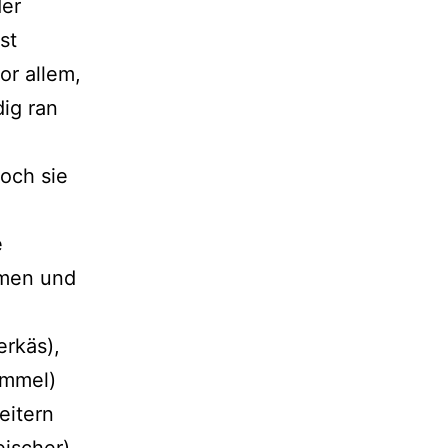
der
st
or allem,
ig ran
och sie
e
umen und
erkäs),
ümmel)
eitern
eischer)