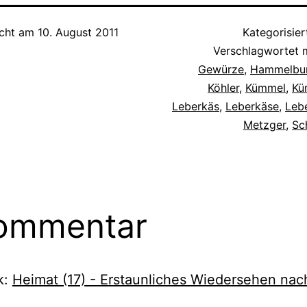
icht am
10. August 2011
Kategorisier
Verschlagwortet 
Gewürze
,
Hammelbu
Köhler
,
Kümmel
,
Kü
Leberkäs
,
Leberkäse
,
Leb
Metzger
,
Sc
ommentar
k:
Heimat (17) - Erstaunliches Wiedersehen nac