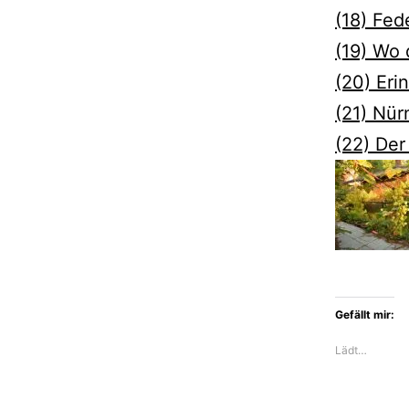
(18) Fe
(19) Wo 
(20) Eri
(21) Nür
(22) Der
Gefällt mir:
Lädt…