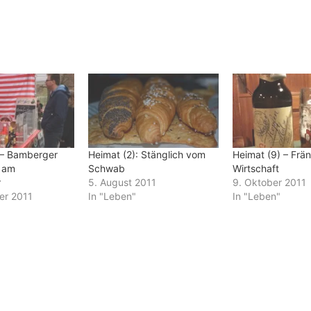
 – Bamberger
Heimat (2): Stänglich vom
Heimat (9) – Frä
 am
Schwab
Wirtschaft
r
5. August 2011
9. Oktober 2011
er 2011
In "Leben"
In "Leben"