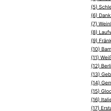
(5) Schl
(6) Dank
(7) Wei
(8) Lau
(9) Frän
(10) Ba
(11) Wei
(12) Berl
(13) Ge
(14) Ge
(15) Glo
(16) Ita
(17) Ers