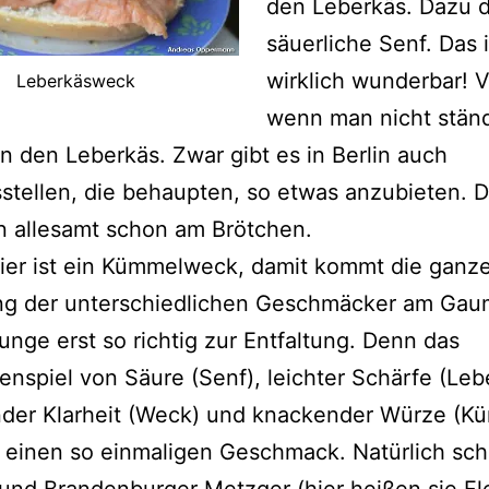
den Leberkäs. Dazu 
säuerliche Senf. Das i
wirklich wunderbar! V
Leberkäsweck
wenn man nicht ständ
 den Leberkäs. Zwar gibt es in Berlin auch
stellen, die behaupten, so etwas anzubieten. D
n allesamt schon am Brötchen.
ier ist ein Kümmelweck, damit kommt die ganz
ung der unterschiedlichen Geschmäcker am Ga
unge erst so richtig zur Entfaltung. Denn das
spiel von Säure (Senf), leichter Schärfe (Leb
der Klarheit (Weck) und knackender Würze (K
r einen so einmaligen Geschmack. Natürlich sch
 und Brandenburger Metzger (hier heißen sie Fl