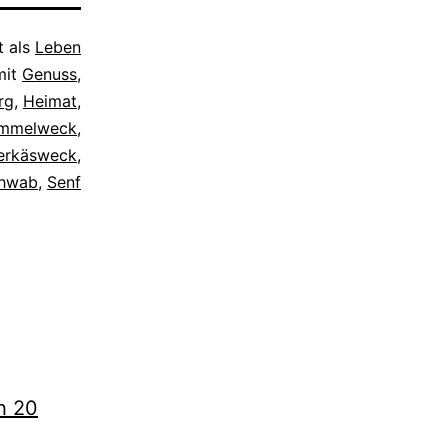
t als
Leben
mit
Genuss
,
rg
,
Heimat
,
mmelweck
,
erkäsweck
,
hwab
,
Senf
h 20