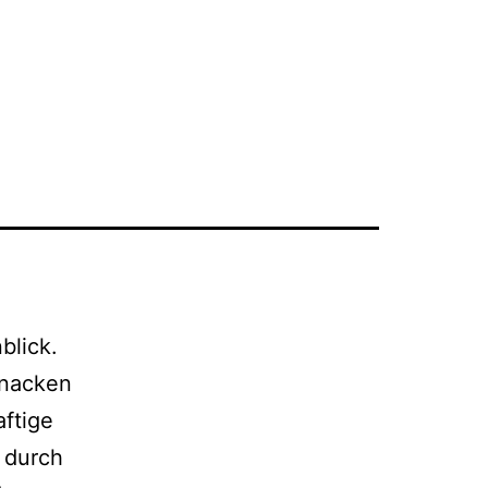
blick.
Knacken
aftige
 durch