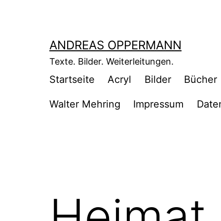
Zum
Inhalt
springen
ANDREAS OPPERMANN
Texte. Bilder. Weiterleitungen.
Startseite
Acryl
Bilder
Bücher
Walter Mehring
Impressum
Date
Heimat 