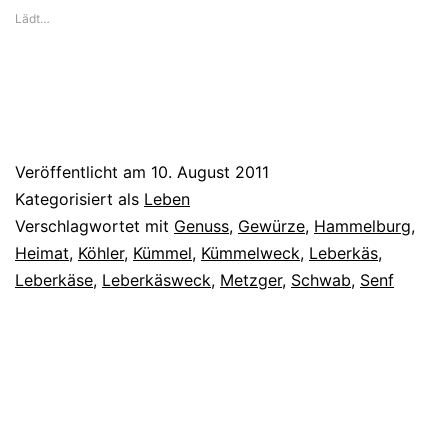
Lädt…
Veröffentlicht am
10. August 2011
Kategorisiert als
Leben
Verschlagwortet mit
Genuss
,
Gewürze
,
Hammelburg
,
Heimat
,
Köhler
,
Kümmel
,
Kümmelweck
,
Leberkäs
,
Leberkäse
,
Leberkäsweck
,
Metzger
,
Schwab
,
Senf