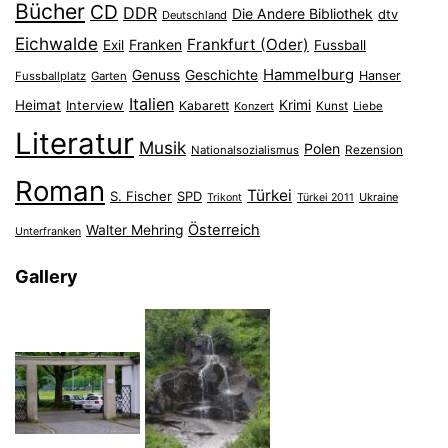
Bücher
CD
DDR
Die Andere Bibliothek
dtv
Deutschland
Eichwalde
Frankfurt (Oder)
Franken
Exil
Fussball
Hammelburg
Genuss
Geschichte
Hanser
Fussballplatz
Garten
Italien
Heimat
Interview
Krimi
Kabarett
Konzert
Kunst
Liebe
Literatur
Musik
Polen
Nationalsozialismus
Rezension
Roman
Türkei
S. Fischer
SPD
Ukraine
Trikont
Türkei 2011
Österreich
Walter Mehring
Unterfranken
Gallery