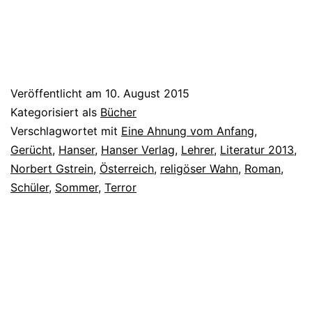
Veröffentlicht am
10. August 2015
Kategorisiert als
Bücher
Verschlagwortet mit
Eine Ahnung vom Anfang
,
Gerücht
,
Hanser
,
Hanser Verlag
,
Lehrer
,
Literatur 2013
,
Norbert Gstrein
,
Österreich
,
religöser Wahn
,
Roman
,
Schüler
,
Sommer
,
Terror