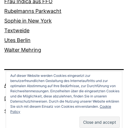
Frau Indica aus FFO
Rubelmanns Parkwacht
Sophie in New York
Textweide
Utes Berlin
Walter Mehring
Auf dieser Website werden Cookies eingesetzt zur
benutzerfreundlichen Gestaltung des Internetauftritts und zur
ANDREAS OPPERMANN
optimalen Abstimmung auf Ihre Bedürfnisse, zur Durchführung von
Reichweitenmessungen. Einzelheiten über die eingesetzten Cookies
und die Möglichkeit, diese abzulehnen, finden Sie in unseren
Datenschutz
Datenschutzhinweisen. Durch die Nutzung unserer Website erklären
Sie sich mit diesem Einsatz von Cookies einverstanden.
Cookie
Stolz präsentiert von
WordPress
.
Policy