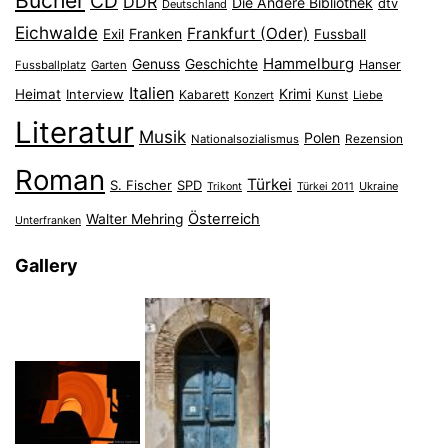
Bücher
CD
DDR
Die Andere Bibliothek
dtv
Deutschland
Eichwalde
Frankfurt (Oder)
Franken
Exil
Fussball
Hammelburg
Genuss
Geschichte
Hanser
Fussballplatz
Garten
Italien
Heimat
Interview
Krimi
Kabarett
Konzert
Kunst
Liebe
Literatur
Musik
Polen
Nationalsozialismus
Rezension
Roman
Türkei
S. Fischer
SPD
Ukraine
Trikont
Türkei 2011
Österreich
Walter Mehring
Unterfranken
Gallery