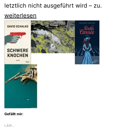
letztlich nicht ausgeführt wird – zu.
Norbert
weiterlesen
Gstrein
sucht
den
Anfang
des
Gerüchts
Gefällt mir:
Lädt…