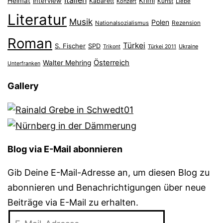
Italien
Heimat
Interview
Krimi
Kabarett
Konzert
Kunst
Liebe
Literatur
Musik
Polen
Nationalsozialismus
Rezension
Roman
Türkei
S. Fischer
SPD
Ukraine
Trikont
Türkei 2011
Österreich
Walter Mehring
Unterfranken
Gallery
Blog via E-Mail abonnieren
Gib Deine E-Mail-Adresse an, um diesen Blog zu
abonnieren und Benachrichtigungen über neue
Beiträge via E-Mail zu erhalten.
E-