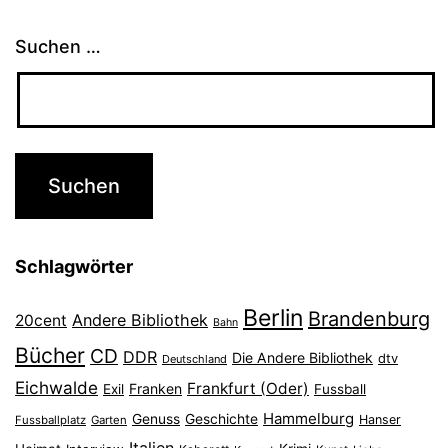
Suchen …
Schlagwörter
Berlin
Brandenburg
Andere Bibliothek
20cent
Bahn
Bücher
CD
DDR
Die Andere Bibliothek
dtv
Deutschland
Eichwalde
Frankfurt (Oder)
Franken
Exil
Fussball
Hammelburg
Genuss
Geschichte
Hanser
Fussballplatz
Garten