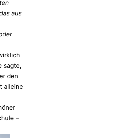
ten
das aus
oder
irklich
e sagte,
ter den
 alleine
höner
chule –