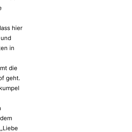
e
dass hier
 und
en in
mt die
of geht.
ekumpel
m
 dem
 „Liebe