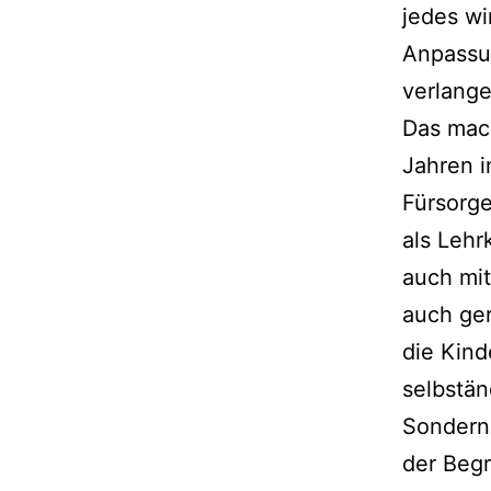
jedes wi
Anpassu
verlange
Das mach
Jahren i
Fürsorg
als Lehr
auch mit
auch ger
die Kin
selbstän
Sondern
der Begr