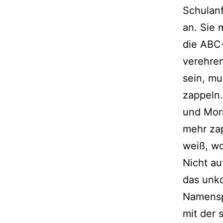
Schulanf
an. Sie 
die ABC-
verehren
sein, mu
zappeln
und Mori
mehr zap
weiß, w
Nicht au
das unko
Namenspa
mit der 