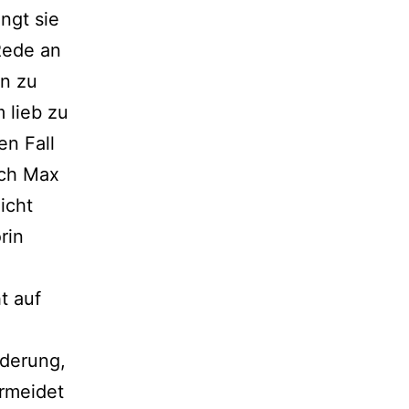
ngt sie
Rede an
en zu
m lieb zu
en Fall
och Max
icht
rin
t auf
rderung,
ermeidet