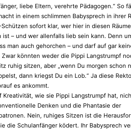
änger, liebe Eltern, verehrte Pädagogen.“ So fä
macht in einem schlimmen Babysprech in ihrer 
Schützen sofort klar, wer hier in diesen Räum
 ist – und wer allenfalls lieb sein kann. Denn u
ss man auch gehorchen – und darf auf gar kein
. Zwar könnten weder die Pippi Langstrumpf n
tz ruhig sitzen, aber „wenn Du morgen schon n
pelst, dann kriegst Du ein Lob.“ Ja diese Rekto
orauf es ankommt.
f Kreativität, wie sie Pippi Langstrumpf hat, nich
nventionelle Denken und die Phantasie der
tronen. Nein, ruhiges Sitzen ist die Herausfo
sie die Schulanfänger ködert. Ihr Babysprech v