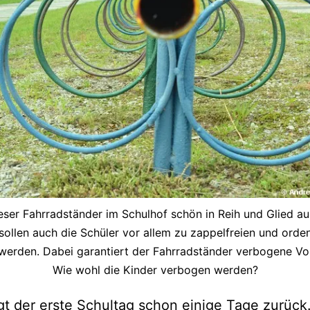
eser Fahrradständer im Schulhof schön in Reih und Glied au
 sollen auch die Schüler vor allem zu zappelfreien und orde
werden. Dabei garantiert der Fahrradständer verbogene Vo
Wie wohl die Kinder verbogen werden?
egt der erste Schultag schon einige Tage zurück