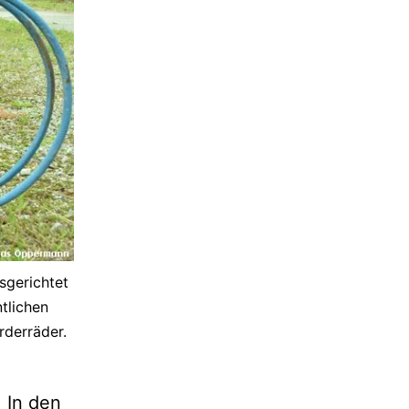
sgerichtet
ntlichen
rderräder.
. In den