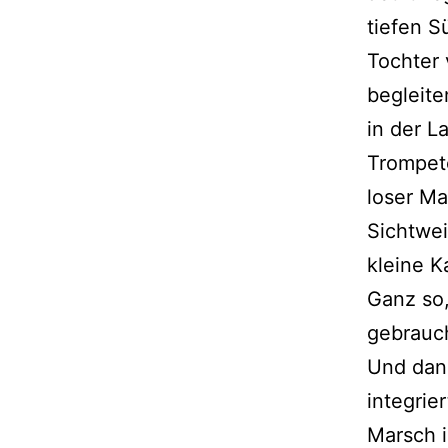
tiefen S
Tochter 
begleite
in der L
Trompet
loser Ma
Sichtwe
kleine K
Ganz so
gebrauc
Und dann
integri
Marsch i