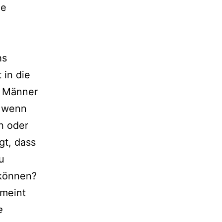
ie
hs
 in die
m Männer
– wenn
n oder
gt, dass
u
 können?
 meint
e