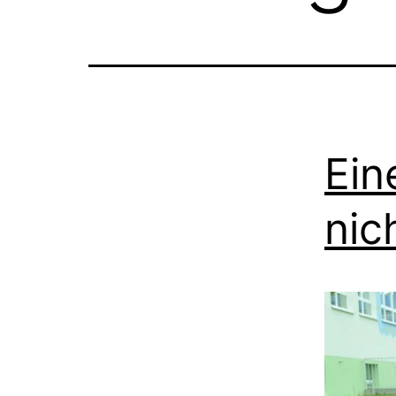
Ein
nic