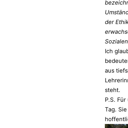
bezeich
Umständ
der Ethi
erwachse
Sozialen
Ich glau
bedeuten
aus tief
Lehrerin
steht.
P.S. Für
Tag. Sie
hoffentl