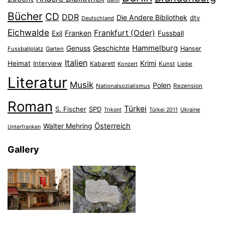
Bücher
CD
DDR
Die Andere Bibliothek
dtv
Deutschland
Eichwalde
Frankfurt (Oder)
Franken
Exil
Fussball
Hammelburg
Genuss
Geschichte
Hanser
Fussballplatz
Garten
Italien
Heimat
Interview
Krimi
Kabarett
Konzert
Kunst
Liebe
Literatur
Musik
Polen
Nationalsozialismus
Rezension
Roman
Türkei
S. Fischer
SPD
Ukraine
Trikont
Türkei 2011
Österreich
Walter Mehring
Unterfranken
Gallery