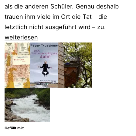
als die anderen Schüler. Genau deshalb
trauen ihm viele im Ort die Tat – die
letztlich nicht ausgeführt wird – zu.
Norbert
weiterlesen
Gstrein
sucht
den
Anfang
des
Gerüchts
Gefällt mir: