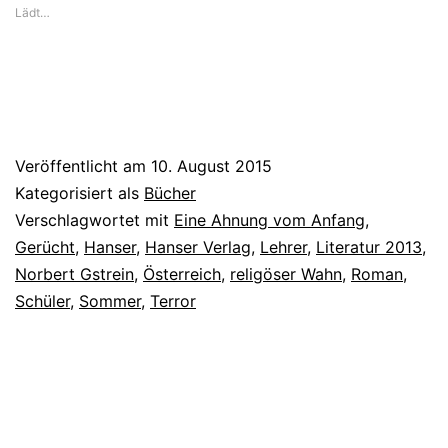
Lädt…
Veröffentlicht am
10. August 2015
Kategorisiert als
Bücher
Verschlagwortet mit
Eine Ahnung vom Anfang
,
Gerücht
,
Hanser
,
Hanser Verlag
,
Lehrer
,
Literatur 2013
,
Norbert Gstrein
,
Österreich
,
religöser Wahn
,
Roman
,
Schüler
,
Sommer
,
Terror