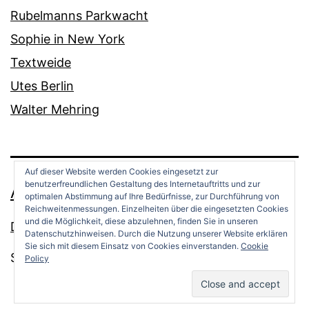
Rubelmanns Parkwacht
Sophie in New York
Textweide
Utes Berlin
Walter Mehring
Auf dieser Website werden Cookies eingesetzt zur
benutzerfreundlichen Gestaltung des Internetauftritts und zur
ANDREAS OPPERMANN
optimalen Abstimmung auf Ihre Bedürfnisse, zur Durchführung von
Reichweitenmessungen. Einzelheiten über die eingesetzten Cookies
und die Möglichkeit, diese abzulehnen, finden Sie in unseren
Datenschutz
Datenschutzhinweisen. Durch die Nutzung unserer Website erklären
Sie sich mit diesem Einsatz von Cookies einverstanden.
Cookie
Stolz präsentiert von
WordPress
.
Policy