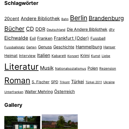
Schlagwörter
Berlin
Brandenburg
Andere Bibliothek
20cent
Bahn
Bücher
CD
DDR
Die Andere Bibliothek
dtv
Deutschland
Eichwalde
Frankfurt (Oder)
Franken
Exil
Fussball
Hammelburg
Genuss
Geschichte
Hanser
Fussballplatz
Garten
Italien
Heimat
Interview
Krimi
Kabarett
Konzert
Kunst
Liebe
Literatur
Musik
Polen
Nationalsozialismus
Rezension
Roman
Türkei
S. Fischer
SPD
Ukraine
Trikont
Türkei 2011
Österreich
Walter Mehring
Unterfranken
Gallery