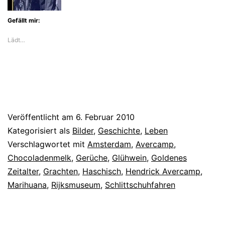
Gefällt mir:
Lädt…
Veröffentlicht am
6. Februar 2010
Kategorisiert als
Bilder
,
Geschichte
,
Leben
Verschlagwortet mit
Amsterdam
,
Avercamp
,
Chocoladenmelk
,
Gerüche
,
Glühwein
,
Goldenes
Zeitalter
,
Grachten
,
Haschisch
,
Hendrick Avercamp
,
Marihuana
,
Rijksmuseum
,
Schlittschuhfahren