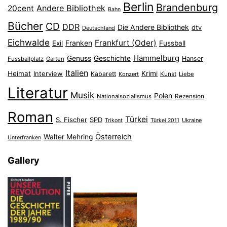
Berlin
Brandenburg
Andere Bibliothek
20cent
Bahn
Bücher
CD
DDR
Die Andere Bibliothek
dtv
Deutschland
Eichwalde
Frankfurt (Oder)
Franken
Exil
Fussball
Hammelburg
Genuss
Geschichte
Hanser
Fussballplatz
Garten
Italien
Heimat
Interview
Krimi
Kabarett
Konzert
Kunst
Liebe
Literatur
Musik
Polen
Nationalsozialismus
Rezension
Roman
Türkei
S. Fischer
SPD
Ukraine
Trikont
Türkei 2011
Österreich
Walter Mehring
Unterfranken
Gallery