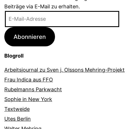
Beiträge via E-Mail zu erhalten.
E-
Mail-
Adresse
Abonnieren
Blogroll
Arbeitsjournal zu Sven j. Olssons Mehring-Projekt
Frau Indica aus FFO
Rubelmanns Parkwacht
Sophie in New York
Textweide
Utes Berlin
Walter Mehring