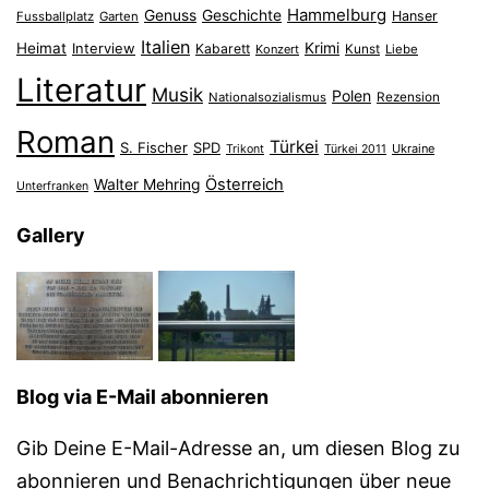
Hammelburg
Genuss
Geschichte
Hanser
Fussballplatz
Garten
Italien
Heimat
Interview
Krimi
Kabarett
Konzert
Kunst
Liebe
Literatur
Musik
Polen
Nationalsozialismus
Rezension
Roman
Türkei
S. Fischer
SPD
Ukraine
Trikont
Türkei 2011
Österreich
Walter Mehring
Unterfranken
Gallery
Blog via E-Mail abonnieren
Gib Deine E-Mail-Adresse an, um diesen Blog zu
abonnieren und Benachrichtigungen über neue