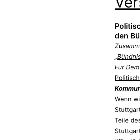
Ver
Politi
den Bü
Zusamme
„
Bündnis
Für Demo
Politisc
Kommuni
Wenn wir
Stuttgar
Teile de
Stuttgar