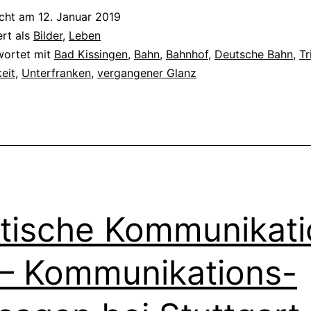
icht am
12. Januar 2019
ert als
Bilder
,
Leben
wortet mit
Bad Kissingen
,
Bahn
,
Bahnhof
,
Deutsche Bahn
,
Tr
eit
,
Unterfranken
,
vergangener Glanz
itische Kommunikat
 – Kommunikations-