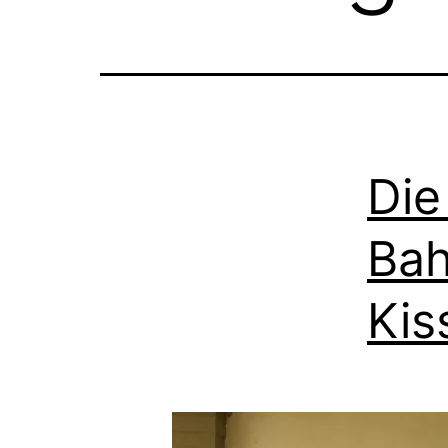
Die
Bah
Kis