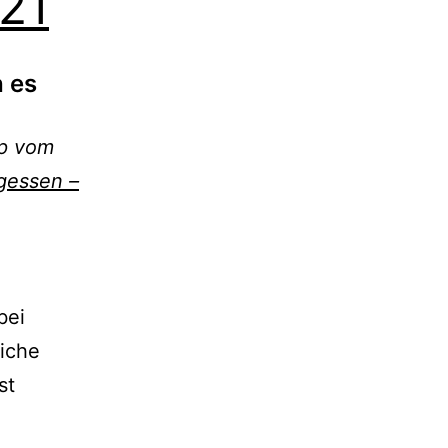
 21
h es
op vom
gessen –
bei
liche
st