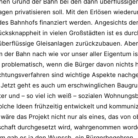
chen Grund der Bahn bei den dann überflüssige
gen privatisieren soll. Mit den Erlösen wiederu
 des Bahnhofs finanziert werden. Angesichts de
cksknappheit in vielen Großstädten ist es dur
 überflüssige Gleisanlagen zurückzubauen. Aber
 der Bahn nach wie vor unser aller Eigentum is
 problematisch, wenn die Bürger davon nichts 
chtungsverfahren sind wichtige Aspekte nachg
Jetzt geht es auch um erschwinglichen Baugru
ter und – so viel ich weiß – sozialen Wohnungs
lche Ideen frühzeitig entwickelt und kommuniz
wäre das Projekt nicht nur als eines, das von o
tschaft durchgesetzt wird, wahrgenommen word
m gab es ja den Wunsch, ein Bürgerbegehren