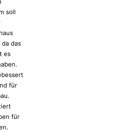
n
m soll
r
chaus
 da das
t es
haben.
ebessert
nd für
bau.
iert
ben für
en.