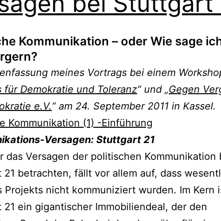
sagen bei Stuttgart
sche Kommunikation – oder Wie sage ic
rgern?
nfassung meines Vortrags bei einem Worksh
 für Demokratie und Toleranz
“ und „
Gegen Ver
kratie e.V.
“ am 24. September 2011 in Kassel.
he Kommunikation (1) -Einführung
kations-Versagen: Stuttgart 21
 das Versagen der politischen Kommunikation 
t 21 betrachten, fällt vor allem auf, dass wesent
s Projekts nicht kommuniziert wurden. Im Kern i
t 21 ein gigantischer Immobiliendeal, der den