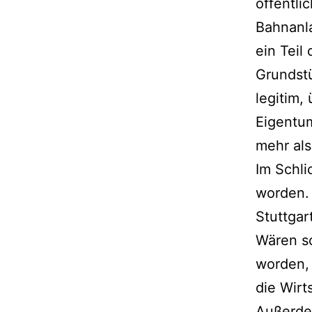
öffentli
Bahnanla
ein Teil
Grundstü
legitim,
Eigentum
mehr als
Im Schli
worden. 
Stuttgar
Wären so
worden, 
die Wir
Außerde