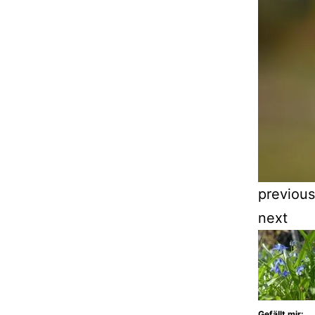
previous
next
Gefällt mir: