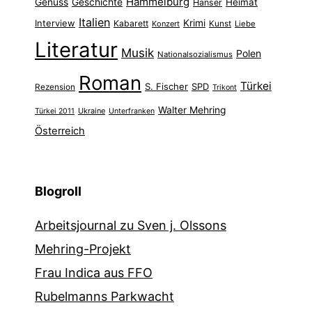
Hammelburg
Genuss
Geschichte
Heimat
Hanser
Italien
Interview
Krimi
Kabarett
Konzert
Kunst
Liebe
Literatur
Musik
Polen
Nationalsozialismus
Roman
Türkei
S. Fischer
SPD
Rezension
Trikont
Walter Mehring
Ukraine
Türkei 2011
Unterfranken
Österreich
Blogroll
Arbeitsjournal zu Sven j. Olssons
Mehring-Projekt
Frau Indica aus FFO
Rubelmanns Parkwacht