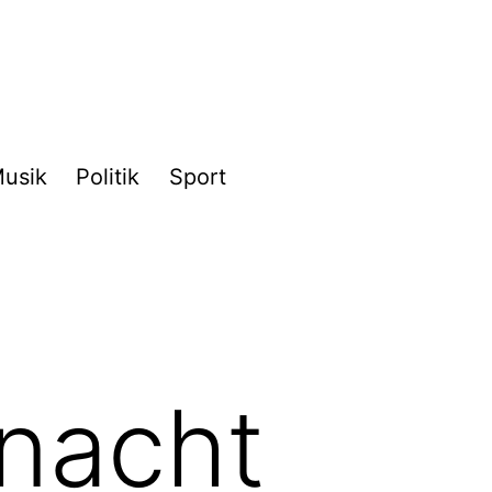
usik
Politik
Sport
tnacht