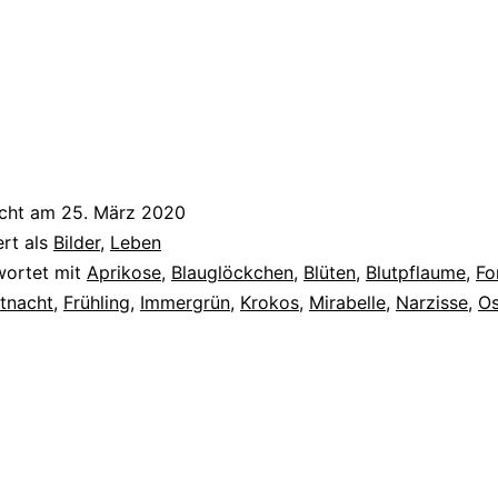
icht am
25. März 2020
ert als
Bilder
,
Leben
wortet mit
Aprikose
,
Blauglöckchen
,
Blüten
,
Blutpflaume
,
Fo
tnacht
,
Frühling
,
Immergrün
,
Krokos
,
Mirabelle
,
Narzisse
,
Os