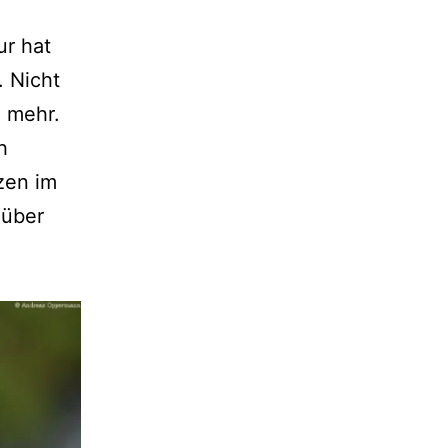
ur hat
. Nicht
h mehr.
h
zen im
 über