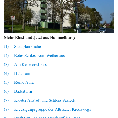
Mehr Einst und Jetzt aus Hammelburg:
(1) – Stadtpfarrkirche
(2) – Rotes Schloss vom Weiher aus
(3) – Am Kellereischloss
(4) – Hüterturm
(5) – Ruine Aura
(6) – Baderturm
(7) – Kloster Altstadt und Schloss Saaleck
(8) – Kreuzigungsgruppe des Altstädter Kreuzwegs
(9) – Blick von Schloss Saaleck auf die Stadt