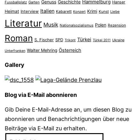
Hammelburg
Genuss
Geschichte
Hanser
Fussballplatz
Garten
Italien
Heimat
Interview
Krimi
Kabarett
Konzert
Kunst
Liebe
Literatur
Musik
Polen
Nationalsozialismus
Rezension
Roman
Türkei
S. Fischer
SPD
Ukraine
Trikont
Türkei 2011
Österreich
Walter Mehring
Unterfranken
Gallery
Blog via E-Mail abonnieren
Gib Deine E-Mail-Adresse an, um diesen Blog zu
abonnieren und Benachrichtigungen über neue
Beiträge via E-Mail zu erhalten.
E-