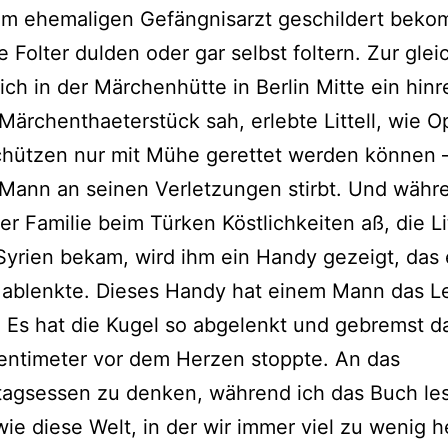
em ehemaligen Gefängnisarzt geschildert bek
e Folter dulden oder gar selbst foltern. Zur gle
s ich in der Märchenhütte in Berlin Mitte ein hin
 Märchenthaeterstück sah, erlebte Littell, wie O
chützen nur mit Mühe gerettet werden können –
Mann an seinen Verletzungen stirbt. Und währ
er Familie beim Türken Köstlichkeiten aß, die Lit
Syrien bekam, wird ihm ein Handy gezeigt, das 
l ablenkte. Dieses Handy hat einem Mann das 
. Es hat die Kugel so abgelenkt und gebremst d
entimeter vor dem Herzen stoppte. An das
agsessen zu denken, während ich das Buch lese
 wie diese Welt, in der wir immer viel zu wenig h