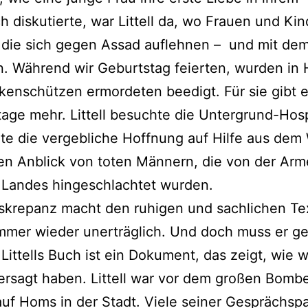
 diskutierte, war Littell da, wo Frauen und Kin
 die sich gegen Assad auflehnen – und mit de
. Während wir Geburtstag feierten, wurden in
enschützen ermordeten beedigt. Für sie gibt e
age mehr. Littell besuchte die Untergrund-Hosp
rte die vergebliche Hoffnung auf Hilfe aus dem
en Anblick von toten Männern, die von der Ar
 Landes hingeschlachtet wurden.
skrepanz macht den ruhigen und sachlichen Te
 immer wieder unerträglich. Und doch muss er g
Littells Buch ist ein Dokument, das zeigt, wie wi
ersagt haben. Littell war vor dem großen Bombe
uf Homs in der Stadt. Viele seiner Gesprächsp