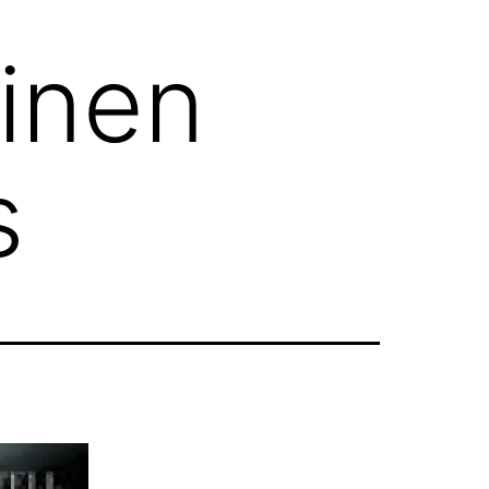
einen
s