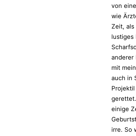
von ein
wie Ärzt
Zeit, al
lustiges
Scharfs
anderer 
mit mein
auch in 
Projekti
gerettet
einige Z
Geburtst
irre. So