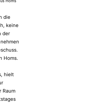
 aus Homs
h die
h, keine
n der
b nehmen
eschuss.
in Homs.
 hielt
ur
er Raum
tstages