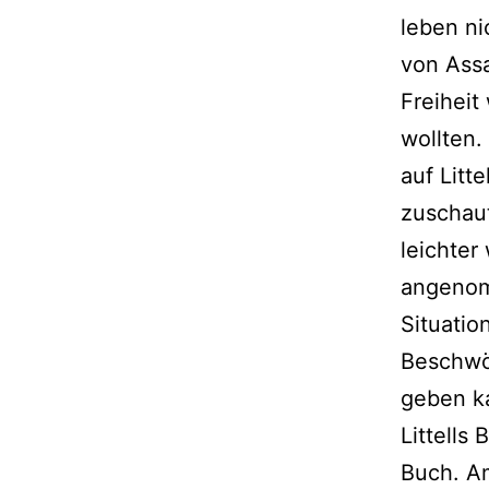
leben ni
von Assa
Freiheit
wollten.
auf Litt
zuschau
leichter 
angenom
Situatio
Beschwör
geben k
Littells
Buch. Am