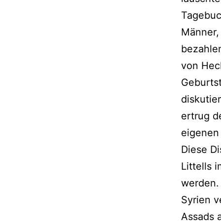
Tagebuch
Männer,
bezahlen
von Heck
Geburtst
diskutie
ertrug d
eigenen
Diese Di
Littells
werden. 
Syrien v
Assads a