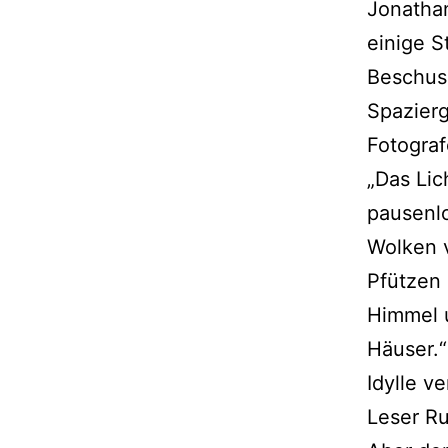
Jonathan
einige 
Beschuss
Spazier
Fotograf
„Das Lic
pausenl
Wolken v
Pfützen 
Himmel 
Häuser.
Idylle v
Leser R