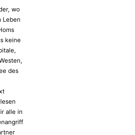
der, wo
m Leben
 Homs
s keine
itale,
 Westen,
mee des
xt
elesen
r alle in
nangriff
artner