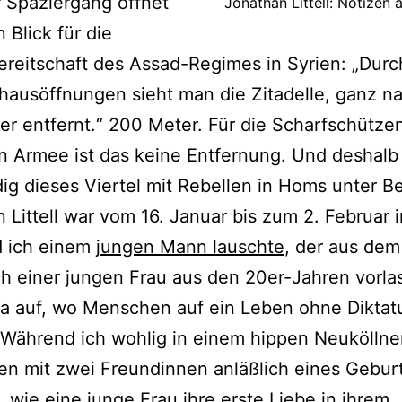
 Spaziergang öffnet
Jonathan Littell: Notizen
 Blick für die
reitschaft des Assad-Regimes in Syrien: „Durc
ausöffnungen sieht man die Zitadelle, ganz na
r entfernt.“ 200 Meter. Für die Scharfschütze
en Armee ist das keine Entfernung. Und deshal
dig dieses Viertel mit Rebellen in Homs unter B
 Littell war vom 16. Januar bis zum 2. Februar 
 ich einem
jungen Mann lauschte
, der aus dem
 einer jungen Frau aus den 20er-Jahren vorlas,
da auf, wo Menschen auf ein Leben ohne Diktat
 Während ich wohlig in einem hippen Neukölln
n mit zwei Freundinnen anläßlich eines Gebur
, wie eine junge Frau ihre erste Liebe in ihrem