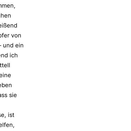
ommen,
ichen
reißend
pfer von
 und ein
end ich
tell
eine
Leben
ass sie
, ist
elfen,