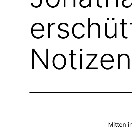
erschüt
Notize
Mitten i