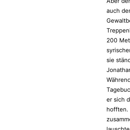
Aber der
auch den
Gewaltbe
Treppenh
200 Mete
syrisch
sie stän
Jonathan
Während
Tagebuch
er sich 
hofften.
zusamme
lauschte