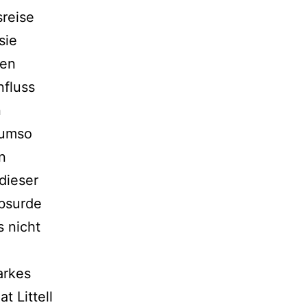
sreise
sie
nen
nfluss
n
 umso
en
dieser
absurde
 nicht
arkes
 Littell