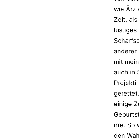
wie Ärzt
Zeit, al
lustiges
Scharfs
anderer 
mit mein
auch in 
Projekti
gerettet
einige Z
Geburtst
irre. So
den Wah