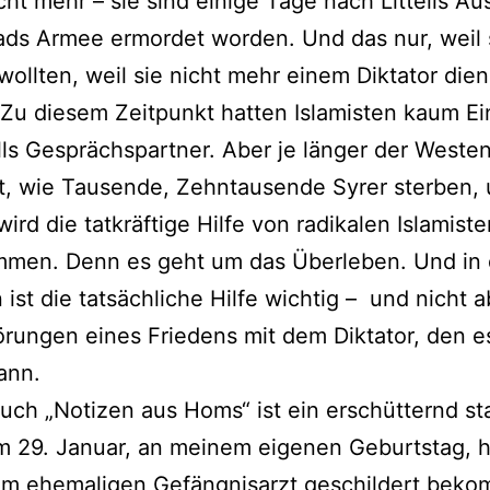
cht mehr – sie sind einige Tage nach Littells Au
ds Armee ermordet worden. Und das nur, weil 
 wollten, weil sie nicht mehr einem Diktator die
 Zu diesem Zeitpunkt hatten Islamisten kaum Ei
ells Gesprächspartner. Aber je länger der Weste
t, wie Tausende, Zehntausende Syrer sterben,
wird die tatkräftige Hilfe von radikalen Islamist
men. Denn es geht um das Überleben. Und in 
n ist die tatsächliche Hilfe wichtig – und nicht 
ungen eines Friedens mit dem Diktator, den es
ann.
 Buch „Notizen aus Homs“ ist ein erschütternd st
 29. Januar, an meinem eigenen Geburtstag, hat
em ehemaligen Gefängnisarzt geschildert bek