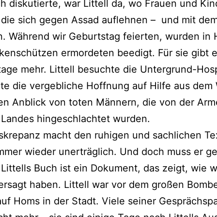
 diskutierte, war Littell da, wo Frauen und Kin
 die sich gegen Assad auflehnen – und mit de
. Während wir Geburtstag feierten, wurden in
enschützen ermordeten beedigt. Für sie gibt e
age mehr. Littell besuchte die Untergrund-Hosp
rte die vergebliche Hoffnung auf Hilfe aus dem
en Anblick von toten Männern, die von der Ar
 Landes hingeschlachtet wurden.
skrepanz macht den ruhigen und sachlichen Te
 immer wieder unerträglich. Und doch muss er g
Littells Buch ist ein Dokument, das zeigt, wie wi
ersagt haben. Littell war vor dem großen Bombe
uf Homs in der Stadt. Viele seiner Gesprächsp