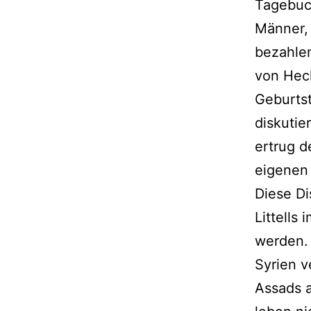
Tagebuch
Männer,
bezahlen
von Heck
Geburtst
diskutie
ertrug d
eigenen
Diese Di
Littells
werden. 
Syrien v
Assads a