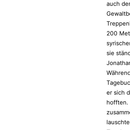
auch den
Gewaltbe
Treppenh
200 Mete
syrisch
sie stän
Jonathan
Während
Tagebuch
er sich 
hofften.
zusamme
lauschte