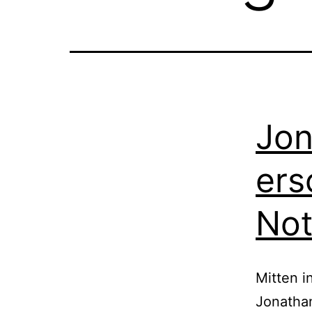
Jon
ers
Not
Mitten i
Jonathan