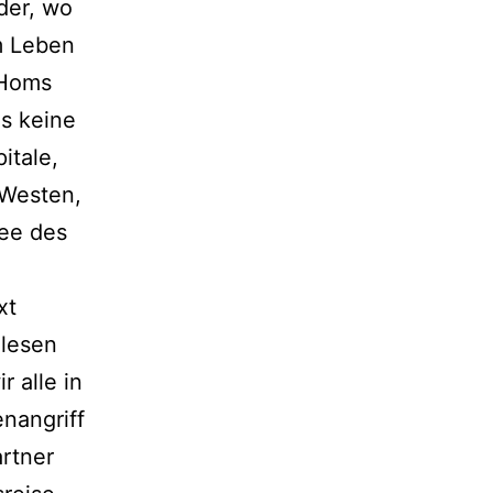
der, wo
m Leben
 Homs
s keine
itale,
 Westen,
mee des
xt
elesen
r alle in
nangriff
artner