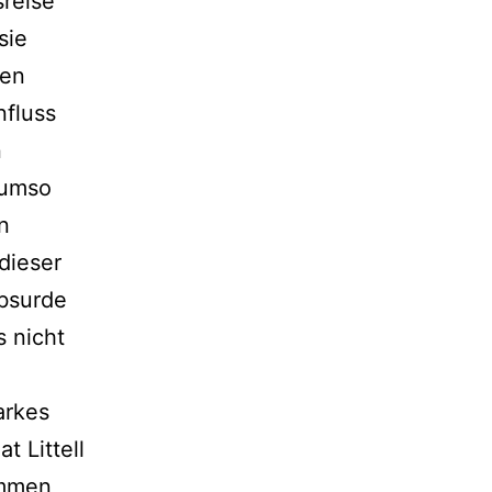
sreise
sie
nen
nfluss
n
 umso
en
dieser
absurde
 nicht
arkes
 Littell
ommen,