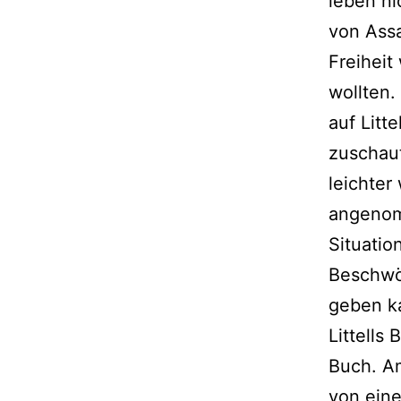
leben ni
von Assa
Freiheit
wollten.
auf Litt
zuschau
leichter 
angenom
Situatio
Beschwör
geben k
Littells
Buch. Am
von ein