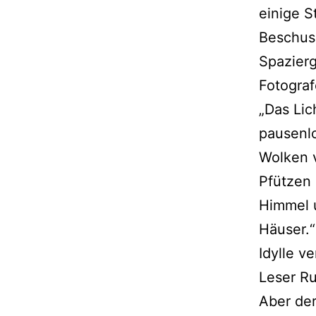
einige 
Beschuss
Spazier
Fotograf
„Das Lic
pausenl
Wolken v
Pfützen 
Himmel 
Häuser.
Idylle v
Leser R
Aber der