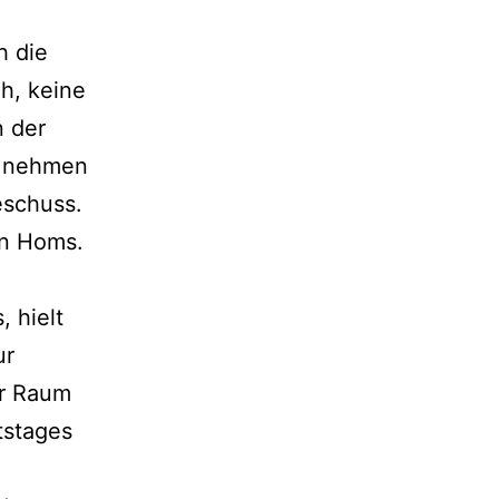
h die
h, keine
n der
b nehmen
eschuss.
in Homs.
 hielt
ur
er Raum
tstages