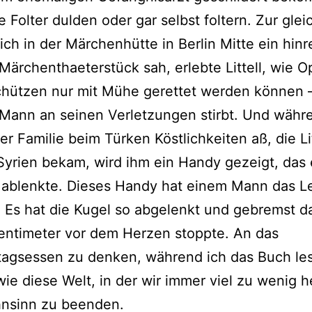
e Folter dulden oder gar selbst foltern. Zur gle
s ich in der Märchenhütte in Berlin Mitte ein hin
 Märchenthaeterstück sah, erlebte Littell, wie O
chützen nur mit Mühe gerettet werden können –
Mann an seinen Verletzungen stirbt. Und währ
er Familie beim Türken Köstlichkeiten aß, die Lit
Syrien bekam, wird ihm ein Handy gezeigt, das 
l ablenkte. Dieses Handy hat einem Mann das 
. Es hat die Kugel so abgelenkt und gebremst d
entimeter vor dem Herzen stoppte. An das
agsessen zu denken, während ich das Buch lese
 wie diese Welt, in der wir immer viel zu wenig h
nsinn zu beenden.