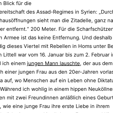
 Blick für die
reitschaft des Assad-Regimes in Syrien: „Durc
ausöffnungen sieht man die Zitadelle, ganz na
r entfernt.“ 200 Meter. Für die Scharfschütze
en Armee ist das keine Entfernung. Und deshal
dig dieses Viertel mit Rebellen in Homs unter B
 Littell war vom 16. Januar bis zum 2. Februar 
 ich einem
jungen Mann lauschte
, der aus dem
 einer jungen Frau aus den 20er-Jahren vorlas,
da auf, wo Menschen auf ein Leben ohne Diktat
 Während ich wohlig in einem hippen Neukölln
n mit zwei Freundinnen anläßlich eines Gebur
, wie eine junge Frau ihre erste Liebe in ihrem