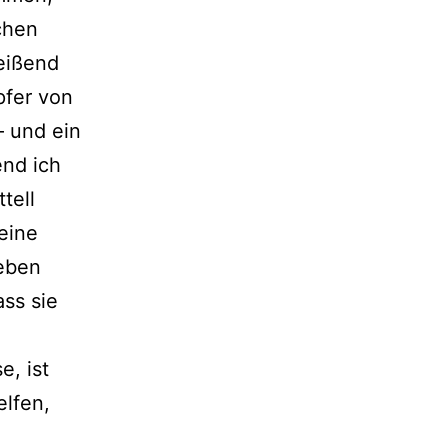
ichen
reißend
pfer von
 und ein
end ich
tell
eine
Leben
ass sie
, ist
elfen,