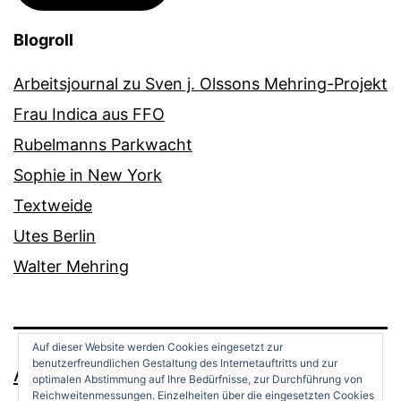
Blogroll
Arbeitsjournal zu Sven j. Olssons Mehring-Projekt
Frau Indica aus FFO
Rubelmanns Parkwacht
Sophie in New York
Textweide
Utes Berlin
Walter Mehring
Auf dieser Website werden Cookies eingesetzt zur
benutzerfreundlichen Gestaltung des Internetauftritts und zur
ANDREAS OPPERMANN
optimalen Abstimmung auf Ihre Bedürfnisse, zur Durchführung von
Reichweitenmessungen. Einzelheiten über die eingesetzten Cookies