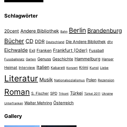
Schlagwörter
Berlin
Brandenburg
Andere Bibliothek
20cent
Bahn
Bücher
CD
DDR
Die Andere Bibliothek
dtv
Deutschland
Eichwalde
Frankfurt (Oder)
Franken
Exil
Fussball
Hammelburg
Genuss
Geschichte
Hanser
Fussballplatz
Garten
Italien
Heimat
Interview
Krimi
Kabarett
Konzert
Kunst
Liebe
Literatur
Musik
Polen
Nationalsozialismus
Rezension
Roman
Türkei
S. Fischer
SPD
Ukraine
Trikont
Türkei 2011
Österreich
Walter Mehring
Unterfranken
Gallery