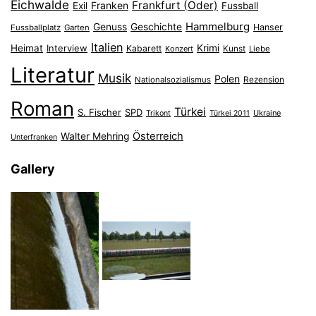
Eichwalde
Frankfurt (Oder)
Franken
Exil
Fussball
Hammelburg
Genuss
Geschichte
Hanser
Fussballplatz
Garten
Italien
Heimat
Interview
Krimi
Kabarett
Konzert
Kunst
Liebe
Literatur
Musik
Polen
Nationalsozialismus
Rezension
Roman
Türkei
S. Fischer
SPD
Ukraine
Trikont
Türkei 2011
Österreich
Walter Mehring
Unterfranken
Gallery