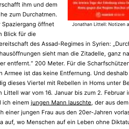
erschafft ihm und dem
uhe zum Durchatmen.
 Spaziergang öffnet
Jonathan Littell: Notizen
 Blick für die
reitschaft des Assad-Regimes in Syrien: „Durc
ausöffnungen sieht man die Zitadelle, ganz na
r entfernt.“ 200 Meter. Für die Scharfschütze
en Armee ist das keine Entfernung. Und deshal
dig dieses Viertel mit Rebellen in Homs unter B
 Littell war vom 16. Januar bis zum 2. Februar 
 ich einem
jungen Mann lauschte
, der aus dem
 einer jungen Frau aus den 20er-Jahren vorlas,
da auf, wo Menschen auf ein Leben ohne Diktat