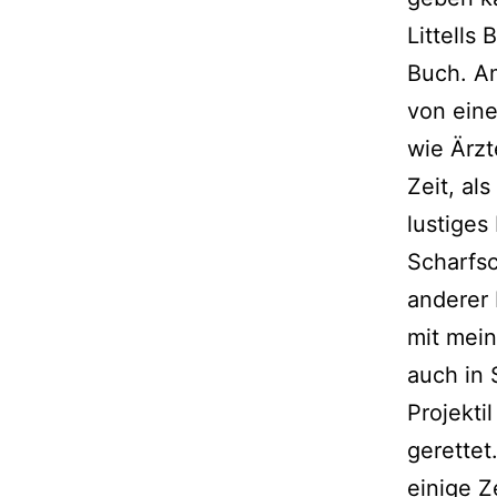
Littells
Buch. Am
von ein
wie Ärzt
Zeit, al
lustiges
Scharfs
anderer 
mit mein
auch in 
Projekti
gerettet
einige Z