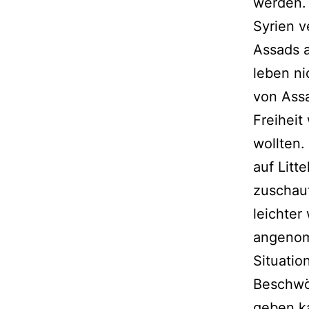
werden. 
Syrien v
Assads a
leben ni
von Assa
Freiheit
wollten.
auf Litt
zuschau
leichter 
angenom
Situatio
Beschwör
geben k