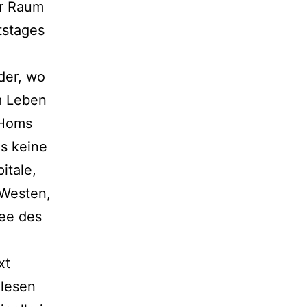
er Raum
tstages
der, wo
m Leben
 Homs
s keine
itale,
 Westen,
mee des
xt
elesen