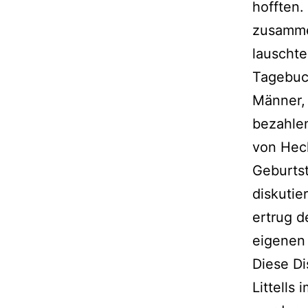
hofften.
zusamme
lauschte
Tagebuch
Männer,
bezahlen
von Heck
Geburtst
diskutie
ertrug d
eigenen
Diese Di
Littells