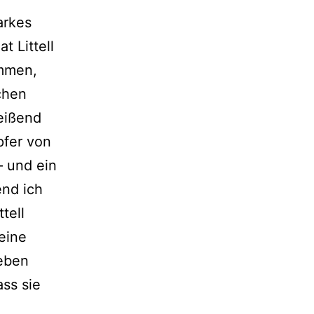
arkes
 Littell
ommen,
ichen
reißend
pfer von
 und ein
end ich
tell
eine
Leben
ass sie