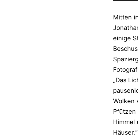
Mitten i
Jonathan
einige 
Beschuss
Spazier
Fotograf
„Das Lic
pausenl
Wolken v
Pfützen 
Himmel 
Häuser.