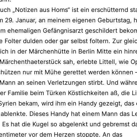
 Buch „Notizen aus Homs“ ist ein erschütternd st
 29. Januar, an meinem eigenen Geburtstag, hat
em ehemaligen Gefängnisarzt geschildert bek
e Folter dulden oder gar selbst foltern. Zur gle
s ich in der Märchenhütte in Berlin Mitte ein hin
 Märchenthaeterstück sah, erlebte Littell, wie O
chützen nur mit Mühe gerettet werden können –
Mann an seinen Verletzungen stirbt. Und währ
er Familie beim Türken Köstlichkeiten aß, die Lit
Syrien bekam, wird ihm ein Handy gezeigt, das 
l ablenkte. Dieses Handy hat einem Mann das 
. Es hat die Kugel so abgelenkt und gebremst d
entimeter vor dem Herzen stoppte. An das