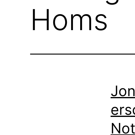
Homs
Jon
ers
Not