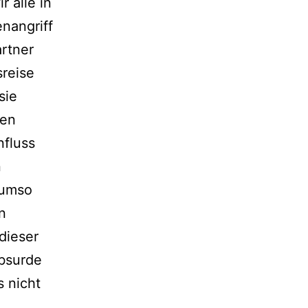
r alle in
nangriff
artner
sreise
sie
nen
nfluss
n
 umso
en
dieser
absurde
 nicht