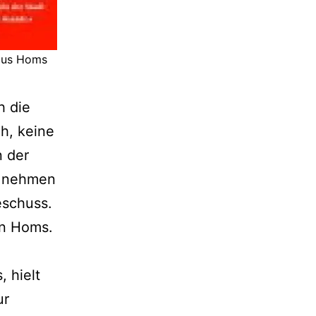
 aus Homs
h die
h, keine
n der
b nehmen
eschuss.
in Homs.
 hielt
ur