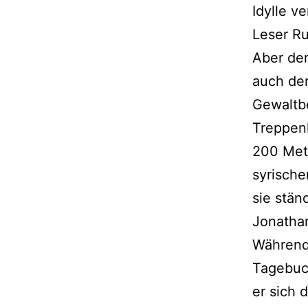
Idylle v
Leser R
Aber der
auch den
Gewaltbe
Treppenh
200 Mete
syrisch
sie stän
Jonathan
Während
Tagebuch
er sich 