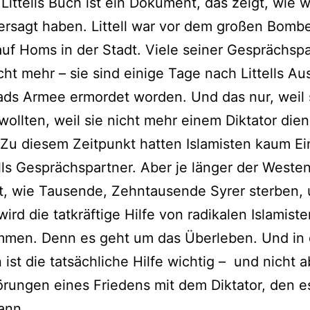
Littells Buch ist ein Dokument, das zeigt, wie wi
ersagt haben. Littell war vor dem großen Bombe
uf Homs in der Stadt. Viele seiner Gesprächsp
cht mehr – sie sind einige Tage nach Littells Au
ds Armee ermordet worden. Und das nur, weil 
 wollten, weil sie nicht mehr einem Diktator die
 Zu diesem Zeitpunkt hatten Islamisten kaum Ei
ells Gesprächspartner. Aber je länger der Weste
t, wie Tausende, Zehntausende Syrer sterben,
wird die tatkräftige Hilfe von radikalen Islamist
men. Denn es geht um das Überleben. Und in 
n ist die tatsächliche Hilfe wichtig – und nicht 
ungen eines Friedens mit dem Diktator, den es
ann.