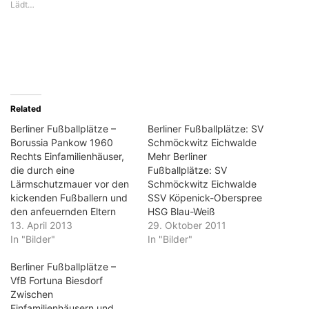
Lädt…
Related
Berliner Fußballplätze –
Berliner Fußballplätze: SV
Borussia Pankow 1960
Schmöckwitz Eichwalde
Rechts Einfamilienhäuser,
Mehr Berliner
die durch eine
Fußballplätze: SV
Lärmschutzmauer vor den
Schmöckwitz Eichwalde
kickenden Fußballern und
SSV Köpenick-Oberspree
den anfeuernden Eltern
HSG Blau-Weiß
geschützt sind. An der
13. April 2013
Hohenschönhausen VfB
29. Oktober 2011
Stirnseite der Übergang
In "Bilder"
Einheit Pankow Poelchau
In "Bilder"
zum Park und auf der
Oberschule Charlottenburg
anderen das alte
Berliner Fußballplätze –
Borussia Pankow 1960
Vereinsheim und daneben
VfB Fortuna Biesdorf
Blau Gelb Berlin Frohnauer
der Neubau mit den
Zwischen
SC SV Nord Wedding 1893
Umkleidekabinen. Die Lage
Einfamilienhäusern und
SC Borussia 1920