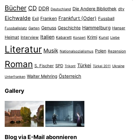
Bücher
CD
DDR
Die Andere Bibliothek
dtv
Deutschland
Eichwalde
Frankfurt (Oder)
Franken
Exil
Fussball
Hammelburg
Genuss
Geschichte
Hanser
Fussballplatz
Garten
Italien
Heimat
Interview
Krimi
Kabarett
Konzert
Kunst
Liebe
Literatur
Musik
Polen
Nationalsozialismus
Rezension
Roman
Türkei
S. Fischer
SPD
Ukraine
Trikont
Türkei 2011
Österreich
Walter Mehring
Unterfranken
Gallery
Blog via E-Mail abonnieren