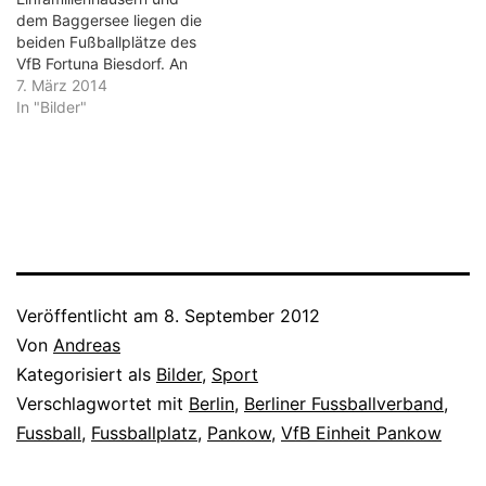
des Fußballplatzes von
dem Baggersee liegen die
Friedrichsfelde BSV
Borussia Pankow 1960 ist
beiden Fußballplätze des
Eintracht Mahlsdorf VfB
in einem sehr guten…
VfB Fortuna Biesdorf. An
Hermsdorf FC Viktoria
manchen Stellen ist sogar
7. März 2014
1899 Berlin VfB Biesdorf
der Blick auf das
In "Bilder"
BSV Hürtürkel RFC Liberta
Biesdorfer Schloss frei.
– Scharnweberstraße…
Derzeit wird am Gelände
gebaut. Wer sich nach dem
Spiel duschen will, muss
über die Straße und in
Container gehen. Blickfang
auf dem Gelände ist…
Veröffentlicht am
8. September 2012
Von
Andreas
Kategorisiert als
Bilder
,
Sport
Verschlagwortet mit
Berlin
,
Berliner Fussballverband
,
Fussball
,
Fussballplatz
,
Pankow
,
VfB Einheit Pankow