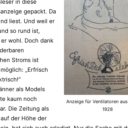
leser in diese
sanzeige gepackt. Da
und liest. Und weil er
und so rund ist,
 er wohl. Doch dank
derbaren
chen Stroms ist
möglich: „Erfrisch
ktrisch!“
änner als Models
ute kaum noch
Anzeige für Ventilatoren au
ar. Die Zeitung als
1928
 auf der Höhe der
sein, hat sich auch erledigt. Nur die Sache mit 