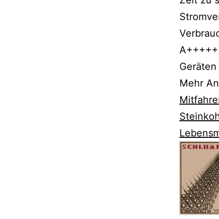
Stromver
Verbrau
A++++++
Geräten 
Mehr An
Mitfahr
Steinkoh
Lebensm