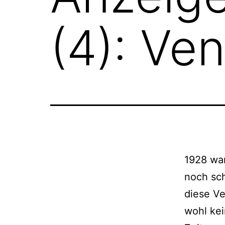
(4): Ven
1928 war
noch sch
diese Ve
wohl kei