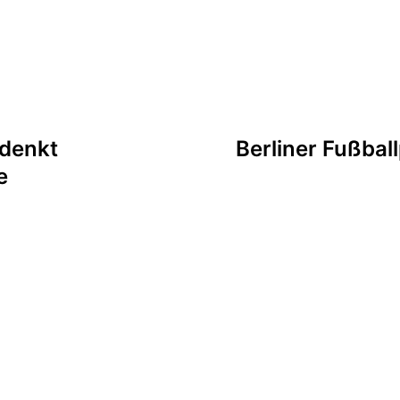
tion
 denkt
Berliner Fußbal
e