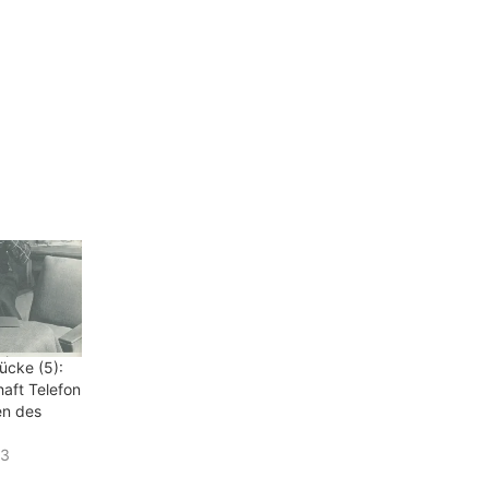
ücke (5):
aft Telefon
en des
13