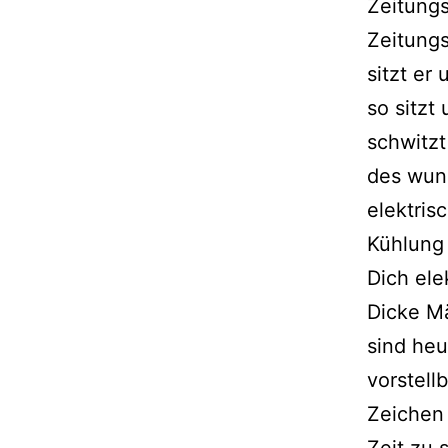
Zeitungs
Zeitung
sitzt er 
so sitzt 
schwitzt
des wun
elektris
Kühlung 
Dich ele
Dicke M
sind he
vorstellb
Zeichen
Zeit zu 