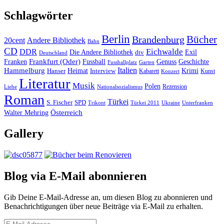
Schlagwörter
Berlin
Bücher
Brandenburg
20cent
Andere Bibliothek
Bahn
CD
Eichwalde
DDR
Die Andere Bibliothek
dtv
Exil
Deutschland
Frankfurt (Oder)
Franken
Fussball
Genuss
Geschichte
Fussballplatz
Garten
Italien
Hammelburg
Heimat
Interview
Krimi
Hanser
Kabarett
Kunst
Konzert
Literatur
Musik
Polen
Rezension
Liebe
Nationalsozialismus
Roman
Türkei
S. Fischer
SPD
Ukraine
Trikont
Türkei 2011
Unterfranken
Österreich
Walter Mehring
Gallery
Blog via E-Mail abonnieren
Gib Deine E-Mail-Adresse an, um diesen Blog zu abonnieren und
Benachrichtigungen über neue Beiträge via E-Mail zu erhalten.
E-