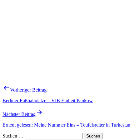
Beitragsnavigation
Vorheriger Beitrag
Berliner Fußballplätze – VfB Einheit Pankow
Nächster Beitrag
Erneut gelesen: Meine Nummer Eins – Teufelsreiter in Turkestan
Suchen …