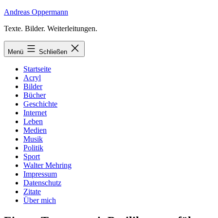
Zum
Andreas Oppermann
Inhalt
Texte. Bilder. Weiterleitungen.
springen
Menü
Schließen
Startseite
Acryl
Bilder
Bücher
Geschichte
Internet
Leben
Medien
Musik
Politik
Sport
Walter Mehring
Impressum
Datenschutz
Zitate
Über mich