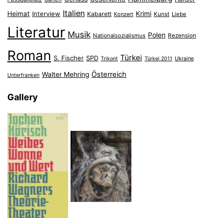
Italien
Heimat
Interview
Krimi
Kabarett
Konzert
Kunst
Liebe
Literatur
Musik
Polen
Nationalsozialismus
Rezension
Roman
Türkei
S. Fischer
SPD
Ukraine
Trikont
Türkei 2011
Österreich
Walter Mehring
Unterfranken
Gallery