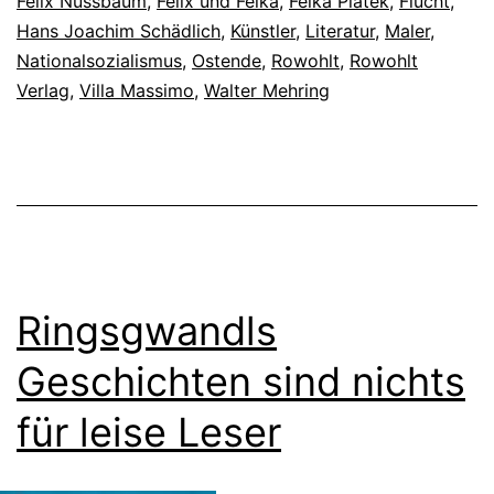
Felix Nussbaum
,
Felix und Felka
,
Felka Platek
,
Flucht
,
Hans Joachim Schädlich
,
Künstler
,
Literatur
,
Maler
,
Nationalsozialismus
,
Ostende
,
Rowohlt
,
Rowohlt
Verlag
,
Villa Massimo
,
Walter Mehring
Ringsgwandls
Geschichten sind nichts
für leise Leser