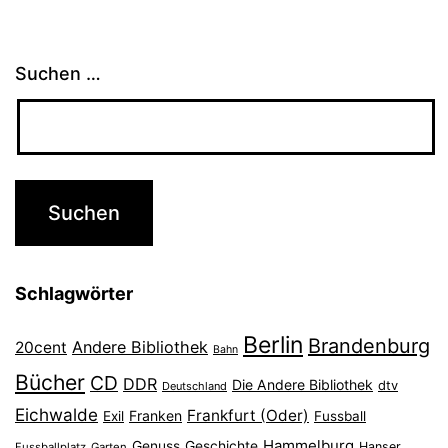
Suchen …
Schlagwörter
Berlin
Brandenburg
Andere Bibliothek
20cent
Bahn
Bücher
CD
DDR
Die Andere Bibliothek
dtv
Deutschland
Eichwalde
Frankfurt (Oder)
Franken
Exil
Fussball
Hammelburg
Genuss
Geschichte
Hanser
Fussballplatz
Garten