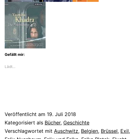
und
Felka
Nussbaum
durchs
Exil
Gefällt mir:
Lädt…
Veröffentlicht am
19. Juli 2018
Kategorisiert als
Bücher
,
Geschichte
Verschlagwortet mit
Auschwitz
,
Belgien
,
Brüssel
,
Exil
,