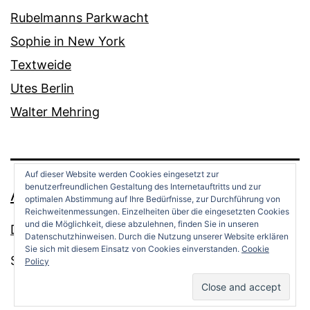
Rubelmanns Parkwacht
Sophie in New York
Textweide
Utes Berlin
Walter Mehring
Auf dieser Website werden Cookies eingesetzt zur
benutzerfreundlichen Gestaltung des Internetauftritts und zur
ANDREAS OPPERMANN
optimalen Abstimmung auf Ihre Bedürfnisse, zur Durchführung von
Reichweitenmessungen. Einzelheiten über die eingesetzten Cookies
und die Möglichkeit, diese abzulehnen, finden Sie in unseren
Datenschutz
Datenschutzhinweisen. Durch die Nutzung unserer Website erklären
Sie sich mit diesem Einsatz von Cookies einverstanden.
Cookie
Stolz präsentiert von
WordPress
.
Policy