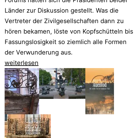
Forums hatten sich die Präsidenten beider
Länder zur Diskussion gestellt. Was die
Vertreter der Zivilgesellschaften dann zu
hören bekamen, löste von Kopfschütteln bis
Fassungslosigkeit so ziemlich alle Formen
der Verwunderung aus.
Andrzej
weiterlesen
Duda
eskaliert
die
Spaltung
Europas