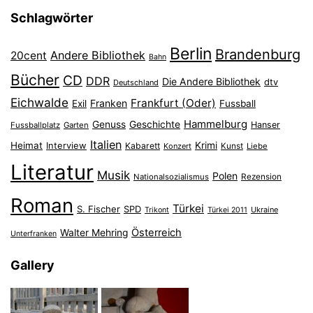
Schlagwörter
Berlin
Brandenburg
Andere Bibliothek
20cent
Bahn
Bücher
CD
DDR
Die Andere Bibliothek
dtv
Deutschland
Eichwalde
Frankfurt (Oder)
Franken
Exil
Fussball
Hammelburg
Genuss
Geschichte
Hanser
Fussballplatz
Garten
Italien
Heimat
Interview
Krimi
Kabarett
Konzert
Kunst
Liebe
Literatur
Musik
Polen
Nationalsozialismus
Rezension
Roman
Türkei
S. Fischer
SPD
Ukraine
Trikont
Türkei 2011
Österreich
Walter Mehring
Unterfranken
Gallery