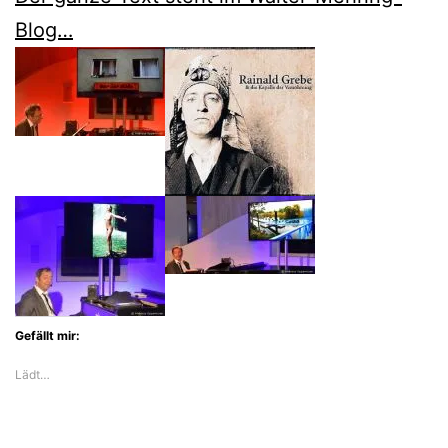
Blog…
Gefällt mir:
Lädt…