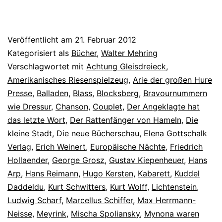
Veröffentlicht am
21. Februar 2012
Kategorisiert als
Bücher
,
Walter Mehring
Verschlagwortet mit
Achtung Gleisdreieck
,
Amerikanisches Riesenspielzeug
,
Arie der großen Hure
Presse
,
Balladen
,
Blass
,
Blocksberg
,
Bravournummern
wie Dressur
,
Chanson
,
Couplet
,
Der Angeklagte hat
das letzte Wort
,
Der Rattenfänger von Hameln
,
Die
kleine Stadt
,
Die neue Bücherschau
,
Elena Gottschalk
Verlag
,
Erich Weinert
,
Europäische Nächte
,
Friedrich
Hollaender
,
George Grosz
,
Gustav Kiepenheuer
,
Hans
Arp
,
Hans Reimann
,
Hugo Kersten
,
Kabarett
,
Kuddel
Daddeldu
,
Kurt Schwitters
,
Kurt Wolff
,
Lichtenstein
,
Ludwig Scharf
,
Marcellus Schiffer
,
Max Herrmann-
Neisse
,
Meyrink
,
Mischa Spoliansky
,
Mynona waren