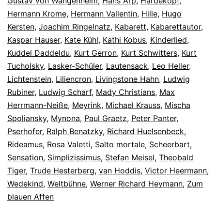
Gustav von Wangenheim
,
Hans Arp
,
Hardekopf
,
Hermann Krome
,
Hermann Vallentin
,
Hille
,
Hugo
Kersten
,
Joachim Ringelnatz
,
Kabarett
,
Kabarettautor
,
Kaspar Hauser
,
Kate Kühl
,
Kathi Kobus
,
Kinderlied
,
Kuddel Daddeldu
,
Kurt Gerron
,
Kurt Schwitters
,
Kurt
Tucholsky
,
Lasker-Schüler
,
Lautensack
,
Leo Heller
,
Lichtenstein
,
Liliencron
,
Livingstone Hahn
,
Ludwig
Rubiner
,
Ludwig Scharf
,
Mady Christians
,
Max
Herrmann-Neiße
,
Meyrink
,
Michael Krauss
,
Mischa
Spoliansky
,
Mynona
,
Paul Graetz
,
Peter Panter
,
Pserhofer
,
Ralph Benatzky
,
Richard Huelsenbeck
,
Rideamus
,
Rosa Valetti
,
Salto mortale
,
Scheerbart
,
Sensation
,
Simplizissimus
,
Stefan Meisel
,
Theobald
Tiger
,
Trude Hesterberg
,
van Hoddis
,
Victor Heermann
,
Wedekind
,
Weltbühne
,
Werner Richard Heymann
,
Zum
blauen Affen