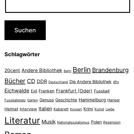
Schlagwörter
Berlin
Brandenburg
Andere Bibliothek
20cent
Bahn
Bücher
CD
DDR
Die Andere Bibliothek
dtv
Deutschland
Eichwalde
Frankfurt (Oder)
Franken
Exil
Fussball
Hammelburg
Genuss
Geschichte
Hanser
Fussballplatz
Garten
Italien
Heimat
Interview
Krimi
Kabarett
Konzert
Kunst
Liebe
Literatur
Musik
Polen
Nationalsozialismus
Rezension