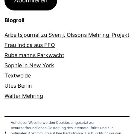
Abonnieren
Blogroll
Arbeitsjournal zu Sven j. Olssons Mehring-Projekt
Frau Indica aus FFO
Rubelmanns Parkwacht
Sophie in New York
Textweide
Utes Berlin
Walter Mehring
Auf dieser Website werden Cookies eingesetzt zur
benutzerfreundlichen Gestaltung des Internetauftritts und zur
ANDREAS OPPERMANN
optimalen Abstimmung auf Ihre Bedürfnisse, zur Durchführung von