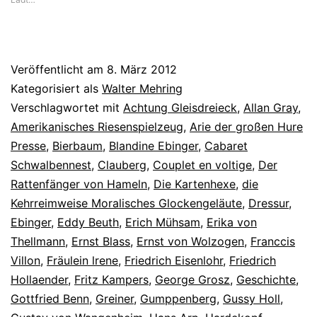
Veröffentlicht am
8. März 2012
Kategorisiert als
Walter Mehring
Verschlagwortet mit
Achtung Gleisdreieck
,
Allan Gray
,
Amerikanisches Riesenspielzeug
,
Arie der großen Hure
Presse
,
Bierbaum
,
Blandine Ebinger
,
Cabaret
Schwalbennest
,
Clauberg
,
Couplet en voltige
,
Der
Rattenfänger von Hameln
,
Die Kartenhexe
,
die
Kehrreimweise Moralisches Glockengeläute
,
Dressur
,
Ebinger
,
Eddy Beuth
,
Erich Mühsam
,
Erika von
Thellmann
,
Ernst Blass
,
Ernst von Wolzogen
,
Franccis
Villon
,
Fräulein lrene
,
Friedrich Eisenlohr
,
Friedrich
Hollaender
,
Fritz Kampers
,
George Grosz
,
Geschichte
,
Gottfried Benn
,
Greiner
,
Gumppenberg
,
Gussy Holl
,