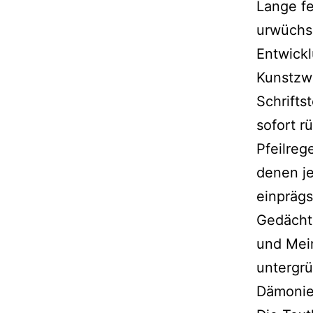
Lange fe
urwüchsi
Entwickl
Kunstzwe
Schrifts
sofort r
Pfeilreg
denen je
einpräg
Gedächt
und Mein
untergr
Dämonie