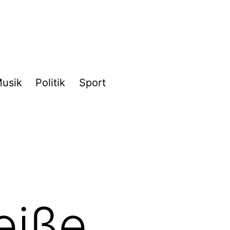
usik
Politik
Sport
eiße