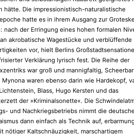
n hätte. Die impressionistisch-naturalistische
repoche hatte es in ihrem Ausgang zur Grotesk
: nach der Erringung eines hohen formalen Niv
man akrobatische Wagestücke und verblüffende
rtigkeiten vor, hielt Berlins Großstadtsensatione
frisierter Verklärung lyrisch fest. Die Reihe der
xzentriks war groß und mannigfaltig, Scheerbar
, Mynona waren ebenso darin wie Hardekopf, v
Lichtenstein, Blass, Hugo Kersten und das
erzett der »Kriminalsonette«. Die Schwindela
gs- und Nachkriegsbetriebs nimmt die deutsch
ismus dann einfach als Technik auf, erbarmung
it nötiger Kaltschnäuzigkeit, marschartigem