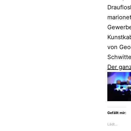
Drauflos
marionet
Gewerbe 
Kunstkab
von Geor
Schwitte
Der ganz
Gefällt mir:
Lädt…