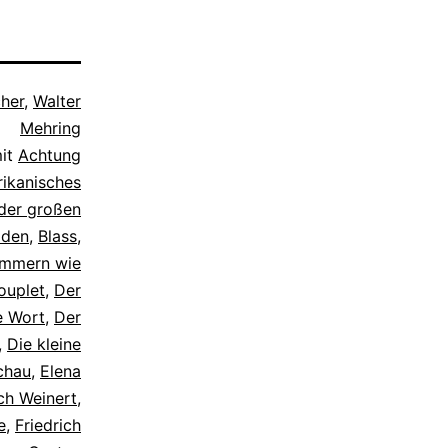
her
,
Walter
Mehring
mit
Achtung
ikanisches
 der großen
aden
,
Blass
,
ummern wie
ouplet
,
Der
e Wort
,
Der
,
Die kleine
chau
,
Elena
ch Weinert
,
e
,
Friedrich