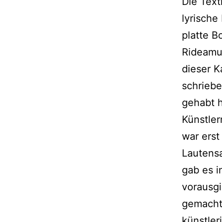
Die Text
lyrische
platte B
Rideamus
dieser K
schriebe
gehabt h
Künstler
war erst
Lautens
gab es i
vorausgi
gemacht 
künstler