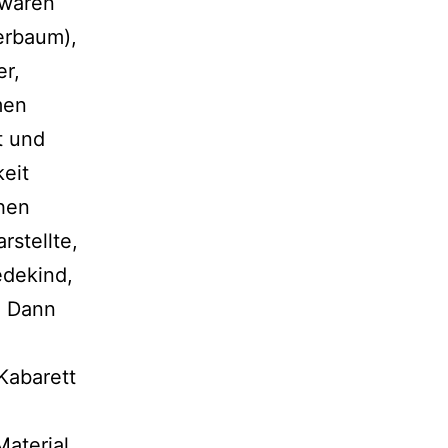
 waren
erbaum),
er,
men
t und
keit
chen
rstellte,
edekind,
. Dann
 Kabarett
Material