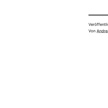
das eine ga
Erscheinung,
hatten diese
Liliencron, d
Schüler) ni
Veröffentl
Von
Andre