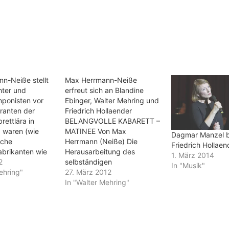
n-Neiße stellt
Max Herrmann-Neiße
hter und
erfreut sich an Blandine
ponisten vor
Ebinger, Walter Mehring und
eranten der
Friedrich Hollaender
rettlära in
BELANGVOLLE KABARETT –
 waren (wie
MATINEE Von Max
Dagmar Manzel b
sche
Herrmann (Neiße) Die
Friedrich Hollaen
brikanten wie
Herausarbeitung des
1. März 2014
olzogen,
2
selbständigen
In "Musik"
atte
ehring"
Kabarettstiles, das völlige
27. März 2012
hsler und
Ernstnehmen der
In "Walter Mehring"
iriker wie
Kunstgattung, müssen
Rideamus. Traten
zuerst einmal die
ieser Kabaretts
gefährliche
chter auf, so war
Wechselbeziehung