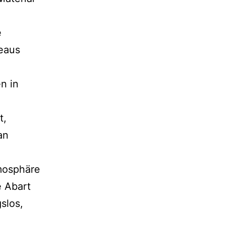
e
eaus
n in
t,
an
tmosphäre
e Abart
slos,