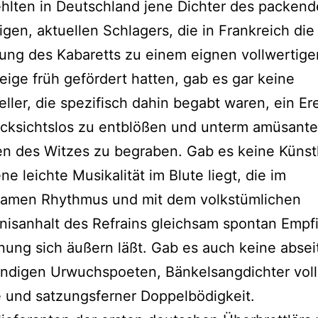
hlten in Deutschland jene Dichter des packend
gen, aktuellen Schlagers, die in Frankreich die
ung des Kabaretts zu einem eignen vollwertige
ige früh gefördert hatten, gab es gar keine
teller, die spezifisch dahin begabt waren, ein Er
ücksichtslos zu entblößen und unterm amüsant
en des Witzes zu begraben. Gab es keine Künstl
ne leichte Musikalität im Blute liegt, die im
samen Rhythmus und mit dem volkstümlichen
nisanhalt des Refrains gleichsam spontan Empf
ung sich äußern läßt. Gab es auch keine absei
ündigen Urwuchspoeten, Bänkelsangdichter voll
 und satzungsferner Doppelbödigkeit.