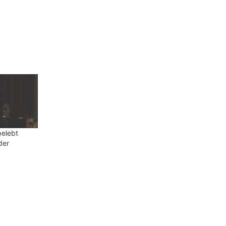
elebt
der