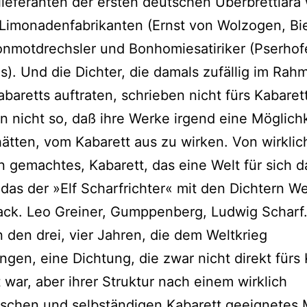
lieferanten der ersten deutschen Überbrettlära
 Limonadenfabrikanten (Ernst von Wolzogen, Bi
onmotdrechsler und Bonhomiesatiriker (Pserhof
). Und die Dichter, die damals zufällig im Rah
abaretts auftraten, schrieben nicht fürs Kabaret
n nicht so, daß ihre Werke irgend eine Möglich
ätten, vom Kabarett aus zu wirken. Von wirkli
n gemachtes, Kabarett, das eine Welt für sich da
 das der »Elf Scharfrichter« mit den Dichtern W
ack. Leo Greiner, Gumppenberg, Ludwig Scharf
n den drei, vier Jahren, die dem Weltkrieg
ngen, eine Dichtung, die zwar nicht direkt fürs
war, aber ihrer Struktur nach einem wirklich
ischen und selbständigen Kabarett geeignetes 