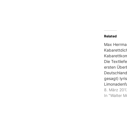
Related
Max Herrman
Kabarettdic
Kabarettkom
Die Textlief
ersten Überb
Deutschland
gesagt) lyri
Limonadenfa
Ernst von W
8. März 201
Bierbaum, pl
In "Walter M
Bonmotdrec
Bonhomiesat
Pserhofer, 
im Rahmen d
wirkliche Di