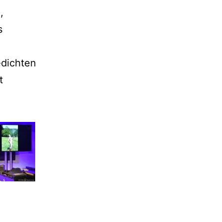
,
s
edichten
t