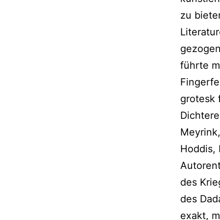
zu biete
Literatu
gezogen
führte 
Fingerfe
grotesk 
Dichtere
Meyrink
Hoddis, 
Autorent
des Krie
des Dada
exakt, m