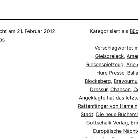
nz unorganische
beseitigen zwischen dem
 ihrer Art nach
auf der Bühne und dem vom
 Poeten (Hille,
Büffett Gebotenem. Erst
ie Lasker-
wenn die Rücksicht auf den
chts…
Konsum an Speise und
icht am
21. Februar 2012
Kategorisiert als
Büc
Trank gefallen ist, kann
as
auch…
Verschlagwortet 
Gleisdreieck
,
Amer
Riesenspielzeug
,
Arie
Hure Presse
,
Ball
Blocksberg
,
Bravourn
Dressur
,
Chanson
,
C
Angeklagte hat das letzt
Rattenfänger von Hameln
Stadt
,
Die neue Büchers
Gottschalk Verlag
,
Eri
Europäische Nächt