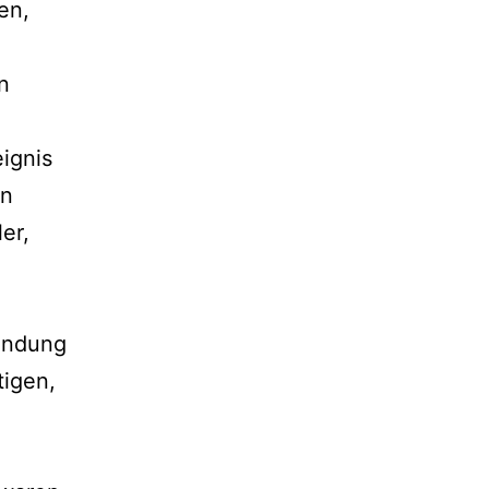
en,
n
eignis
en
er,
indung
tigen,