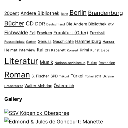
Berlin
Brandenburg
Andere Bibliothek
20cent
Bahn
Bücher
CD
DDR
Die Andere Bibliothek
dtv
Deutschland
Eichwalde
Frankfurt (Oder)
Franken
Exil
Fussball
Hammelburg
Genuss
Geschichte
Hanser
Fussballplatz
Garten
Italien
Heimat
Interview
Krimi
Kabarett
Konzert
Kunst
Liebe
Literatur
Musik
Polen
Nationalsozialismus
Rezension
Roman
Türkei
S. Fischer
SPD
Ukraine
Trikont
Türkei 2011
Österreich
Walter Mehring
Unterfranken
Gallery