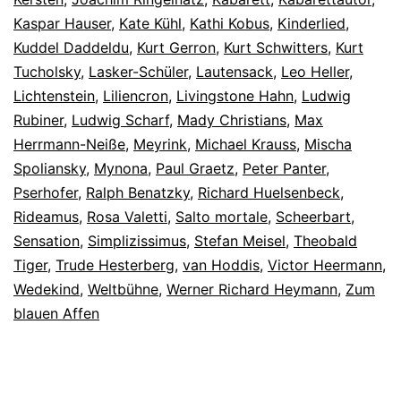
Kaspar Hauser
,
Kate Kühl
,
Kathi Kobus
,
Kinderlied
,
Kuddel Daddeldu
,
Kurt Gerron
,
Kurt Schwitters
,
Kurt
Tucholsky
,
Lasker-Schüler
,
Lautensack
,
Leo Heller
,
Lichtenstein
,
Liliencron
,
Livingstone Hahn
,
Ludwig
Rubiner
,
Ludwig Scharf
,
Mady Christians
,
Max
Herrmann-Neiße
,
Meyrink
,
Michael Krauss
,
Mischa
Spoliansky
,
Mynona
,
Paul Graetz
,
Peter Panter
,
Pserhofer
,
Ralph Benatzky
,
Richard Huelsenbeck
,
Rideamus
,
Rosa Valetti
,
Salto mortale
,
Scheerbart
,
Sensation
,
Simplizissimus
,
Stefan Meisel
,
Theobald
Tiger
,
Trude Hesterberg
,
van Hoddis
,
Victor Heermann
,
Wedekind
,
Weltbühne
,
Werner Richard Heymann
,
Zum
blauen Affen