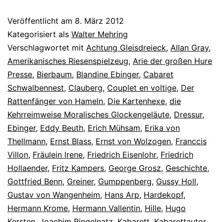
Veröffentlicht am
8. März 2012
Kategorisiert als
Walter Mehring
Verschlagwortet mit
Achtung Gleisdreieck
,
Allan Gray
,
Amerikanisches Riesenspielzeug
,
Arie der großen Hure
Presse
,
Bierbaum
,
Blandine Ebinger
,
Cabaret
Schwalbennest
,
Clauberg
,
Couplet en voltige
,
Der
Rattenfänger von Hameln
,
Die Kartenhexe
,
die
Kehrreimweise Moralisches Glockengeläute
,
Dressur
,
Ebinger
,
Eddy Beuth
,
Erich Mühsam
,
Erika von
Thellmann
,
Ernst Blass
,
Ernst von Wolzogen
,
Franccis
Villon
,
Fräulein lrene
,
Friedrich Eisenlohr
,
Friedrich
Hollaender
,
Fritz Kampers
,
George Grosz
,
Geschichte
,
Gottfried Benn
,
Greiner
,
Gumppenberg
,
Gussy Holl
,
Gustav von Wangenheim
,
Hans Arp
,
Hardekopf
,
Hermann Krome
,
Hermann Vallentin
,
Hille
,
Hugo
Kersten
,
Joachim Ringelnatz
,
Kabarett
,
Kabarettautor
,