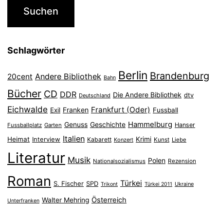
Schlagwörter
Berlin
Brandenburg
Andere Bibliothek
20cent
Bahn
Bücher
CD
DDR
Die Andere Bibliothek
dtv
Deutschland
Eichwalde
Frankfurt (Oder)
Franken
Exil
Fussball
Hammelburg
Genuss
Geschichte
Hanser
Fussballplatz
Garten
Italien
Heimat
Interview
Krimi
Kabarett
Konzert
Kunst
Liebe
Literatur
Musik
Polen
Nationalsozialismus
Rezension
Roman
Türkei
S. Fischer
SPD
Ukraine
Trikont
Türkei 2011
Österreich
Walter Mehring
Unterfranken