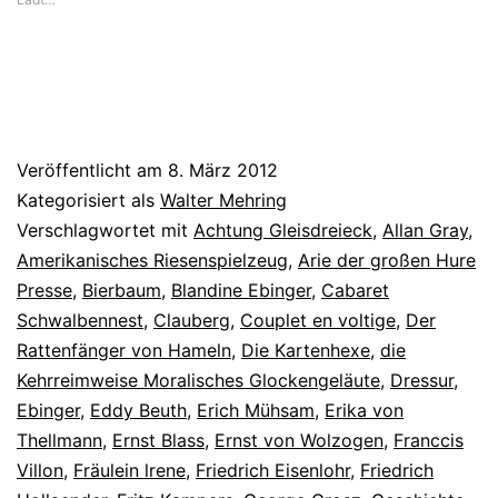
Veröffentlicht am
8. März 2012
Kategorisiert als
Walter Mehring
Verschlagwortet mit
Achtung Gleisdreieck
,
Allan Gray
,
Amerikanisches Riesenspielzeug
,
Arie der großen Hure
Presse
,
Bierbaum
,
Blandine Ebinger
,
Cabaret
Schwalbennest
,
Clauberg
,
Couplet en voltige
,
Der
Rattenfänger von Hameln
,
Die Kartenhexe
,
die
Kehrreimweise Moralisches Glockengeläute
,
Dressur
,
Ebinger
,
Eddy Beuth
,
Erich Mühsam
,
Erika von
Thellmann
,
Ernst Blass
,
Ernst von Wolzogen
,
Franccis
Villon
,
Fräulein lrene
,
Friedrich Eisenlohr
,
Friedrich