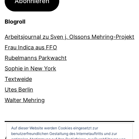
Abonnieren
Blogroll
Arbeitsjournal zu Sven j. Olssons Mehring-Projekt
Frau Indica aus FFO
Rubelmanns Parkwacht
Sophie in New York
Textweide
Utes Berlin
Walter Mehring
Auf dieser Website werden Cookies eingesetzt zur
benutzerfreundlichen Gestaltung des Internetauftritts und zur
ANDREAS OPPERMANN