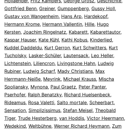
Hollaender
,
Fritz Kampers
,
George Grosz
,
Geschichte
,
Gottfried Benn
,
Greiner
,
Gumppenberg
,
Gussy Holl
,
Gustav von Wangenheim
,
Hans Arp
,
Hardekopf
,
Hermann Krome
,
Hermann Vallentin
,
Hille
,
Hugo
Kersten
,
Joachim Ringelnatz
,
Kabarett
,
Kabarettautor
,
Kaspar Hauser
,
Kate Kühl
,
Kathi Kobus
,
Kinderlied
,
Kuddel Daddeldu
,
Kurt Gerron
,
Kurt Schwitters
,
Kurt
Tucholsky
,
Lasker-Schüler
,
Lautensack
,
Leo Heller
,
Lichtenstein
,
Liliencron
,
Livingstone Hahn
,
Ludwig
Rubiner
,
Ludwig Scharf
,
Mady Christians
,
Max
Herrmann-Neiße
,
Meyrink
,
Michael Krauss
,
Mischa
Spoliansky
,
Mynona
,
Paul Graetz
,
Peter Panter
,
Pserhofer
,
Ralph Benatzky
,
Richard Huelsenbeck
,
Rideamus
,
Rosa Valetti
,
Salto mortale
,
Scheerbart
,
Sensation
,
Simplizissimus
,
Stefan Meisel
,
Theobald
Tiger
,
Trude Hesterberg
,
van Hoddis
,
Victor Heermann
,
Wedekind
,
Weltbühne
,
Werner Richard Heymann
,
Zum