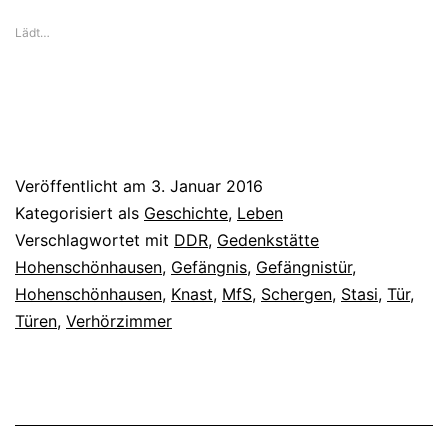
Lädt…
Veröffentlicht am
3. Januar 2016
Kategorisiert als
Geschichte
,
Leben
Verschlagwortet mit
DDR
,
Gedenkstätte
Hohenschönhausen
,
Gefängnis
,
Gefängnistür
,
Hohenschönhausen
,
Knast
,
MfS
,
Schergen
,
Stasi
,
Tür
,
Türen
,
Verhörzimmer