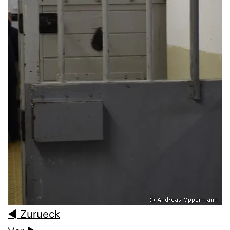
◄ Zurueck