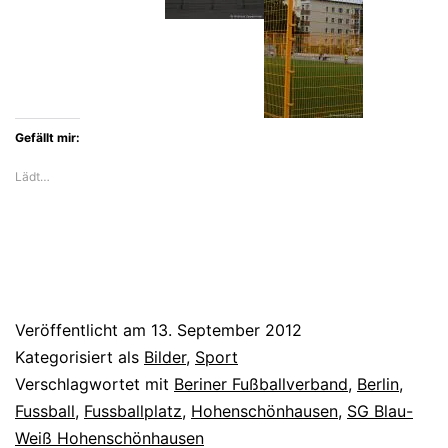
Gefällt mir:
Lädt…
Veröffentlicht am
13. September 2012
Kategorisiert als
Bilder
,
Sport
Verschlagwortet mit
Beriner Fußballverband
,
Berlin
,
Fussball
,
Fussballplatz
,
Hohenschönhausen
,
SG Blau-
Weiß Hohenschönhausen