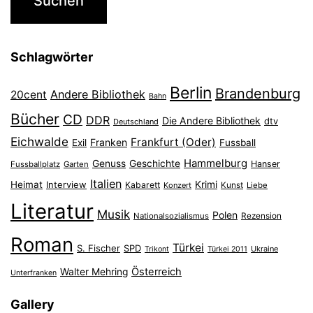
Schlagwörter
Berlin
Brandenburg
Andere Bibliothek
20cent
Bahn
Bücher
CD
DDR
Die Andere Bibliothek
dtv
Deutschland
Eichwalde
Frankfurt (Oder)
Franken
Exil
Fussball
Hammelburg
Genuss
Geschichte
Hanser
Fussballplatz
Garten
Italien
Heimat
Interview
Krimi
Kabarett
Konzert
Kunst
Liebe
Literatur
Musik
Polen
Nationalsozialismus
Rezension
Roman
Türkei
S. Fischer
SPD
Ukraine
Trikont
Türkei 2011
Österreich
Walter Mehring
Unterfranken
Gallery