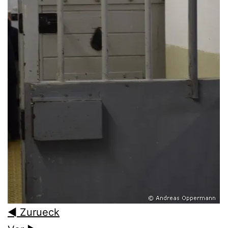
◄ Zurueck