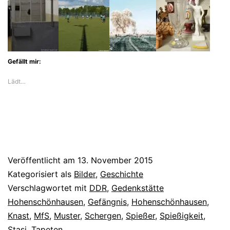
Gefällt mir:
Lädt…
Veröffentlicht am
13. November 2015
Kategorisiert als
Bilder
,
Geschichte
Verschlagwortet mit
DDR
,
Gedenkstätte
Hohenschönhausen
,
Gefängnis
,
Hohenschönhausen
,
Knast
,
MfS
,
Muster
,
Schergen
,
Spießer
,
Spießigkeit
,
Stasi
,
Tapeten