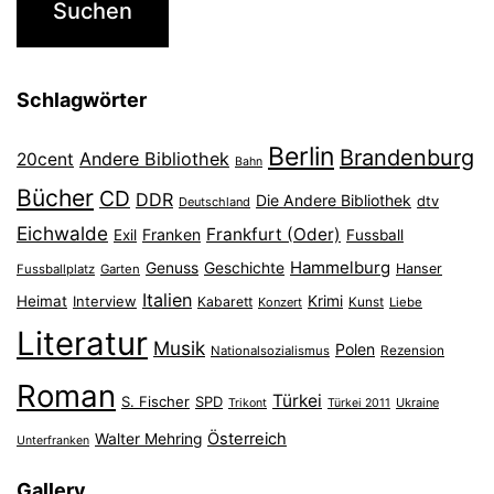
Schlagwörter
Berlin
Brandenburg
Andere Bibliothek
20cent
Bahn
Bücher
CD
DDR
Die Andere Bibliothek
dtv
Deutschland
Eichwalde
Frankfurt (Oder)
Franken
Exil
Fussball
Hammelburg
Genuss
Geschichte
Hanser
Fussballplatz
Garten
Italien
Heimat
Interview
Krimi
Kabarett
Konzert
Kunst
Liebe
Literatur
Musik
Polen
Nationalsozialismus
Rezension
Roman
Türkei
S. Fischer
SPD
Ukraine
Trikont
Türkei 2011
Österreich
Walter Mehring
Unterfranken
Gallery