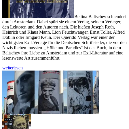
Bettina Baltschev schlendert
durch Amsterdam. Dabei spürt sie einem Verlag, seinem Verleger,
den Lektoren und den Autoren nach. Die hießen Joseph Roth,
Heinrich und Klaus Mann, Lion Feuchtwanger, Ernst Toller, Alfred
Döblin oder Irmgard Keun. Der Querido-Verlag war einer der
wichtigsten Exil-Verlage für die Deutschen Schriftsteller, die vor den
Nazis fliehen mussten. „Hölle und Paradies“ ist das Buch, in dem
Baltschev ihre Liebe zu Amsterdam und zur Exil-Literatur auf eine
lesenswerte Art zusammenführt.
Bettina
weiterlesen
Baltschev
lässt
den
Querido-
Verlag
hochleben