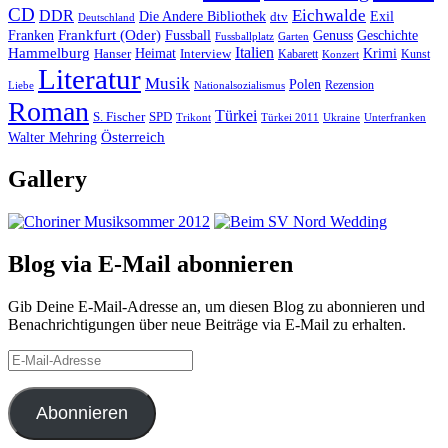
CD
Eichwalde
DDR
Die Andere Bibliothek
dtv
Exil
Deutschland
Frankfurt (Oder)
Franken
Fussball
Genuss
Geschichte
Fussballplatz
Garten
Italien
Hammelburg
Heimat
Interview
Krimi
Hanser
Kabarett
Kunst
Konzert
Literatur
Musik
Polen
Rezension
Liebe
Nationalsozialismus
Roman
Türkei
S. Fischer
SPD
Ukraine
Trikont
Türkei 2011
Unterfranken
Österreich
Walter Mehring
Gallery
Blog via E-Mail abonnieren
Gib Deine E-Mail-Adresse an, um diesen Blog zu abonnieren und
Benachrichtigungen über neue Beiträge via E-Mail zu erhalten.
E-
Mail-
Adresse
Abonnieren