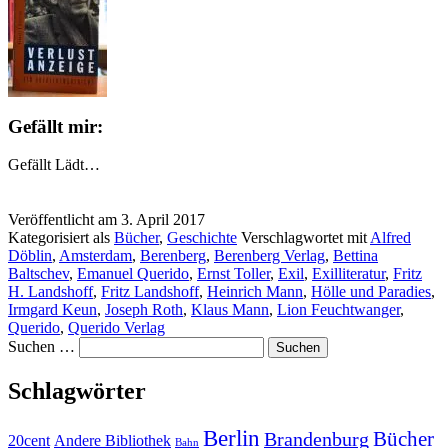
Gefällt mir:
Gefällt
Lädt…
Veröffentlicht am
3. April 2017
Kategorisiert als
Bücher
,
Geschichte
Verschlagwortet mit
Alfred
Döblin
,
Amsterdam
,
Berenberg
,
Berenberg Verlag
,
Bettina
Baltschev
,
Emanuel Querido
,
Ernst Toller
,
Exil
,
Exilliteratur
,
Fritz
H. Landshoff
,
Fritz Landshoff
,
Heinrich Mann
,
Hölle und Paradies
,
Irmgard Keun
,
Joseph Roth
,
Klaus Mann
,
Lion Feuchtwanger
,
Querido
,
Querido Verlag
Suchen …
Schlagwörter
Berlin
Bücher
Brandenburg
20cent
Andere Bibliothek
Bahn