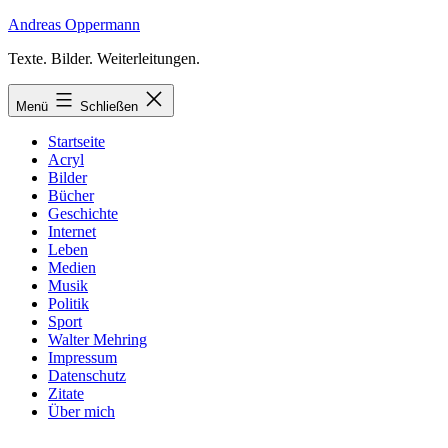
Zum
Andreas Oppermann
Inhalt
Texte. Bilder. Weiterleitungen.
springen
Menü
Schließen
Startseite
Acryl
Bilder
Bücher
Geschichte
Internet
Leben
Medien
Musik
Politik
Sport
Walter Mehring
Impressum
Datenschutz
Zitate
Über mich