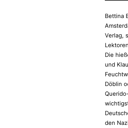
Bettina 
Amsterd
Verlag, 
Lektore
Die hieß
und Kla
Feuchtwa
Döblin o
Querido-
wichtigs
Deutsche
den Nazi