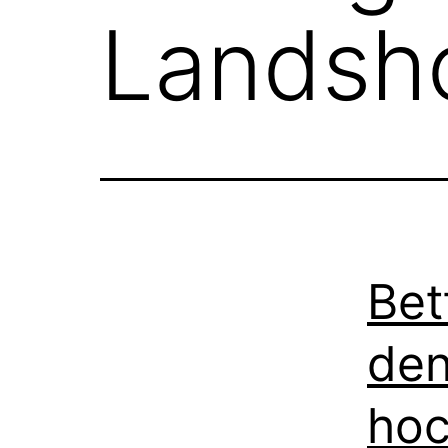
Landsh
Bet
den
hoc