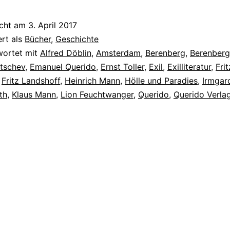
icht am
3. April 2017
ert als
Bücher
,
Geschichte
wortet mit
Alfred Döblin
,
Amsterdam
,
Berenberg
,
Berenberg
ltschev
,
Emanuel Querido
,
Ernst Toller
,
Exil
,
Exilliteratur
,
Frit
,
Fritz Landshoff
,
Heinrich Mann
,
Hölle und Paradies
,
Irmgar
th
,
Klaus Mann
,
Lion Feuchtwanger
,
Querido
,
Querido Verla