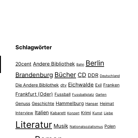
Schlagwörter
Berlin
Andere Bibliothek
20cent
Bahn
Bücher
Brandenburg
CD
DDR
Deutschland
Eichwalde
Die Andere Bibliothek
Franken
dtv
Exil
Frankfurt (Oder)
Fussball
Fussballplatz
Garten
Hammelburg
Genuss
Geschichte
Heimat
Hanser
Italien
Interview
Krimi
Kabarett
Konzert
Kunst
Liebe
Literatur
Musik
Polen
Nationalsozialismus