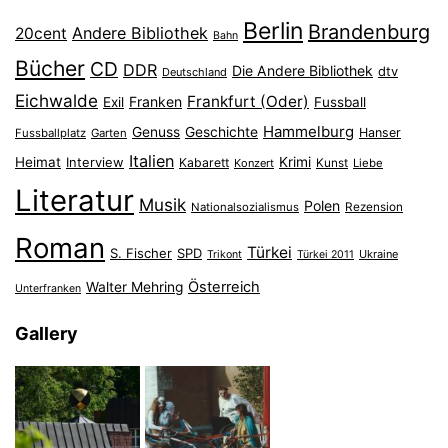
Berlin
Brandenburg
Andere Bibliothek
20cent
Bahn
Bücher
CD
DDR
Die Andere Bibliothek
dtv
Deutschland
Eichwalde
Frankfurt (Oder)
Franken
Exil
Fussball
Hammelburg
Genuss
Geschichte
Hanser
Fussballplatz
Garten
Italien
Heimat
Interview
Krimi
Kabarett
Konzert
Kunst
Liebe
Literatur
Musik
Polen
Nationalsozialismus
Rezension
Roman
Türkei
S. Fischer
SPD
Ukraine
Trikont
Türkei 2011
Österreich
Walter Mehring
Unterfranken
Gallery