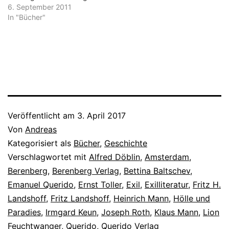
6. September 2011
In "Bücher"
Veröffentlicht am
3. April 2017
Von
Andreas
Kategorisiert als
Bücher
,
Geschichte
Verschlagwortet mit
Alfred Döblin
,
Amsterdam
,
Berenberg
,
Berenberg Verlag
,
Bettina Baltschev
,
Emanuel Querido
,
Ernst Toller
,
Exil
,
Exilliteratur
,
Fritz H.
Landshoff
,
Fritz Landshoff
,
Heinrich Mann
,
Hölle und
Paradies
,
Irmgard Keun
,
Joseph Roth
,
Klaus Mann
,
Lion
Feuchtwanger
,
Querido
,
Querido Verlag