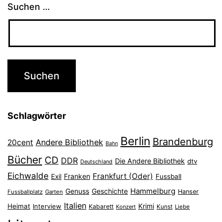
Suchen …
Schlagwörter
Berlin
Brandenburg
Andere Bibliothek
20cent
Bahn
Bücher
CD
DDR
Die Andere Bibliothek
dtv
Deutschland
Eichwalde
Frankfurt (Oder)
Franken
Exil
Fussball
Hammelburg
Genuss
Geschichte
Hanser
Fussballplatz
Garten
Italien
Heimat
Interview
Krimi
Kabarett
Konzert
Kunst
Liebe