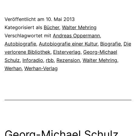
Veröffentlicht am
10. Mai 2013
Kategorisiert als
Bücher
,
Walter Mehring
Verschlagwortet mit
Andreas Oppermann
,
Autobiografie
,
Autobiografie einer Kultur
,
Biografie
,
Die
verlorene Bibliothek
,
Elsterverlag
,
Georg-Michael
Schulz
,
Inforadio
,
rbb
,
Rezension
,
Walter Mehring
,
Werhan
,
Werhan-Verlag
Georg-Michael Schulz