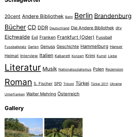
Berlin
Brandenburg
Andere Bibliothek
20cent
Bahn
Bücher
CD
DDR
Die Andere Bibliothek
dtv
Deutschland
Eichwalde
Frankfurt (Oder)
Franken
Exil
Fussball
Hammelburg
Genuss
Geschichte
Hanser
Fussballplatz
Garten
Italien
Heimat
Interview
Krimi
Kabarett
Konzert
Kunst
Liebe
Literatur
Musik
Polen
Nationalsozialismus
Rezension
Roman
Türkei
S. Fischer
SPD
Ukraine
Trikont
Türkei 2011
Österreich
Walter Mehring
Unterfranken
Gallery