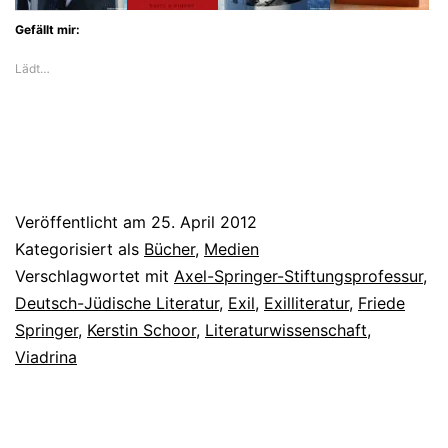
Gefällt mir:
Lädt…
Veröffentlicht am
25. April 2012
Kategorisiert als
Bücher
,
Medien
Verschlagwortet mit
Axel-Springer-Stiftungsprofessur
,
Deutsch-Jüdische Literatur
,
Exil
,
Exilliteratur
,
Friede
Springer
,
Kerstin Schoor
,
Literaturwissenschaft
,
Viadrina