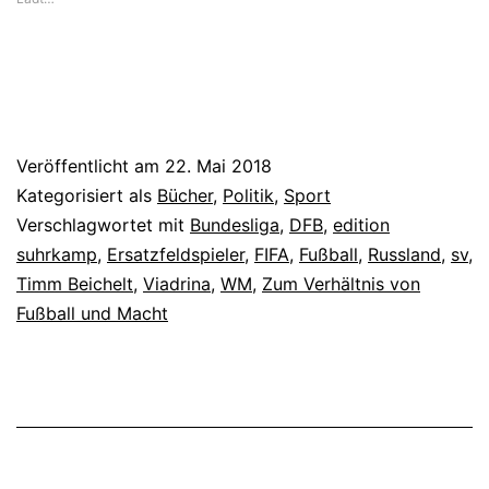
Veröffentlicht am
22. Mai 2018
Kategorisiert als
Bücher
,
Politik
,
Sport
Verschlagwortet mit
Bundesliga
,
DFB
,
edition
suhrkamp
,
Ersatzfeldspieler
,
FIFA
,
Fußball
,
Russland
,
sv
,
Timm Beichelt
,
Viadrina
,
WM
,
Zum Verhältnis von
Fußball und Macht