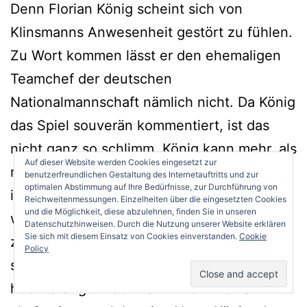
Denn Florian König scheint sich von
Klinsmanns Anwesenheit gestört zu fühlen.
Zu Wort kommen lässt er den ehemaligen
Teamchef der deutschen
Nationalmannschaft nämlich nicht. Da König
das Spiel souverän kommentiert, ist das
nicht ganz so schlimm. König kann mehr, als
Auf dieser Website werden Cookies eingesetzt zur
nur das Geschehen wiederzugeben. Er
benutzerfreundlichen Gestaltung des Internetauftritts und zur
optimalen Abstimmung auf Ihre Bedürfnisse, zur Durchführung von
interpretiert die Entwicklung des Spiels,
Reichweitenmessungen. Einzelheiten über die eingesetzten Cookies
und die Möglichkeit, diese abzulehnen, finden Sie in unseren
weiß die entscheidenden Momente sofort
Datenschutzhinweisen. Durch die Nutzung unserer Website erklären
Sie sich mit diesem Einsatz von Cookies einverstanden.
Cookie
zu bennen – und nicht erst im Rückblick. Es
Policy
stellt sich aber die Frage, weshalb so ein
hochkarätiger Fachmann wie Klinsmann nur