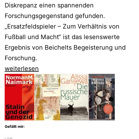
Diskrepanz einen spannenden
Forschungsgegenstand gefunden.
„Ersatzfeldspieler – Zum Verhältnis von
Fußball und Macht“ ist das lesenswerte
Ergebnis von Beichelts Begeisterung und
Forschung.
Timm
weiterlesen
Beichelt
erforscht
Fußball
und
Macht
Gefällt mir:
Lädt…