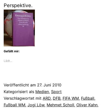
Perspektive.
Gefällt mir:
Lädt…
Veröffentlicht am
27. Juni 2010
Kategorisiert als
Medien
,
Sport
Verschlagwortet mit
ARD
,
DFB
,
FIFA WM
,
Fußball
,
Fußball WM
,
Jogi Löw
,
Mehmet Scholl
,
Oliver Kahn
,