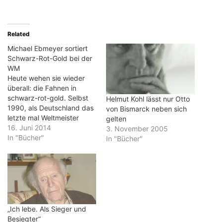
Related
Michael Ebmeyer sortiert
Schwarz-Rot-Gold bei der
WM
Heute wehen sie wieder
überall: die Fahnen in
schwarz-rot-gold. Selbst
Helmut Kohl lässt nur Otto
1990, als Deutschland das
von Bismarck neben sich
letzte mal Weltmeister
gelten
wurde, gab es das in
16. Juni 2014
3. November 2005
dieser Form nicht. Trotz
In "Bücher"
In "Bücher"
"Wir sind ein Volk" und
deutscher Einheit war die
deutsche Fahne damals
noch nicht
selbstverständlich. Der
Autor Michael Ebmeyer hat
dieses Phänomen in
„Ich lebe. Als Sieger und
einem…
Besiegter“