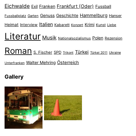
Eichwalde
Frankfurt (Oder)
Franken
Exil
Fussball
Hammelburg
Genuss
Geschichte
Hanser
Fussballplatz
Garten
Italien
Heimat
Interview
Krimi
Kabarett
Konzert
Kunst
Liebe
Literatur
Musik
Polen
Nationalsozialismus
Rezension
Roman
Türkei
S. Fischer
SPD
Ukraine
Trikont
Türkei 2011
Österreich
Walter Mehring
Unterfranken
Gallery