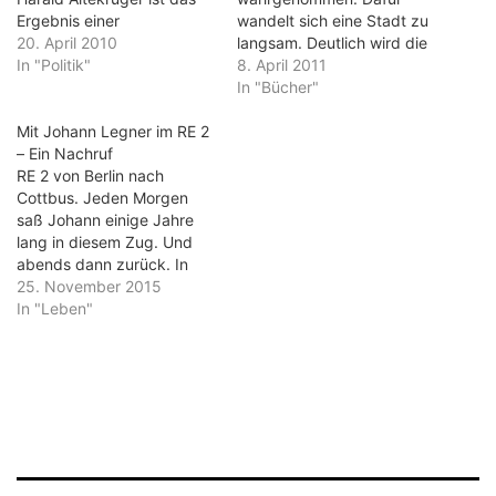
Ergebnis einer
wandelt sich eine Stadt zu
dilettantischen
20. April 2010
langsam. Deutlich wird die
Personalpolitik und einer
In "Politik"
Entwicklung erst dann,
8. April 2011
fast schon starrköpfigen
wenn das Alte und das
In "Bücher"
Braunkohle-Politik der
Neue
Lausitzer SPD. Beides
Mit Johann Legner im RE 2
nebeneinandergestellt
bedingt sich. Dafür steht
– Ein Nachruf
werden. Die Märkische
der abgewählte Dieter
RE 2 von Berlin nach
Oderzeitung hat als
Friese. Seine Dominanz
Cottbus. Jeden Morgen
neunten Band der Reihe
nahm der schwachen SPD
saß Johann einige Jahre
„Einst und Jetzt“ ein Buch
im Landkreis die Luft zum
lang in diesem Zug. Und
über Cottbus vorgestellt.
Atmen. Sein ausgeprägtes
abends dann zurück. In
Harriet Stürmer ist in
Ego erschwerte…
Königs Wusterhausen bin
25. November 2015
Cottbus…
ich dazu-, bzw.
In "Leben"
ausgestiegen. Frühs hatte
Johann schon die
wichtigsten Zeitungen
gelesen. Was es an Neuem
gab, welche Analysen der
Innen- und Außenpolitik
plausibel oder einfach…