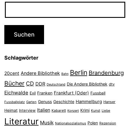
Schlagwörter
Berlin
Brandenburg
Andere Bibliothek
20cent
Bahn
Bücher
CD
DDR
Die Andere Bibliothek
dtv
Deutschland
Eichwalde
Frankfurt (Oder)
Franken
Exil
Fussball
Hammelburg
Genuss
Geschichte
Hanser
Fussballplatz
Garten
Italien
Heimat
Interview
Krimi
Kabarett
Konzert
Kunst
Liebe
Literatur
Musik
Polen
Nationalsozialismus
Rezension