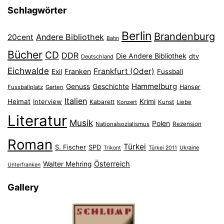
Schlagwörter
Berlin
Brandenburg
Andere Bibliothek
20cent
Bahn
Bücher
CD
DDR
Die Andere Bibliothek
dtv
Deutschland
Eichwalde
Frankfurt (Oder)
Franken
Exil
Fussball
Hammelburg
Genuss
Geschichte
Hanser
Fussballplatz
Garten
Italien
Heimat
Interview
Krimi
Kabarett
Konzert
Kunst
Liebe
Literatur
Musik
Polen
Nationalsozialismus
Rezension
Roman
Türkei
S. Fischer
SPD
Ukraine
Trikont
Türkei 2011
Österreich
Walter Mehring
Unterfranken
Gallery