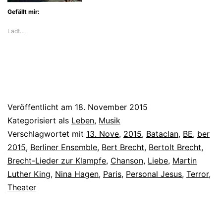
Gefällt mir:
Lädt…
Veröffentlicht am
18. November 2015
Kategorisiert als
Leben
,
Musik
Verschlagwortet mit
13. Nove
,
2015
,
Bataclan
,
BE
,
ber
2015
,
Berliner Ensemble
,
Bert Brecht
,
Bertolt Brecht
,
Brecht-Lieder zur Klampfe
,
Chanson
,
Liebe
,
Martin
Luther King
,
Nina Hagen
,
Paris
,
Personal Jesus
,
Terror
,
Theater