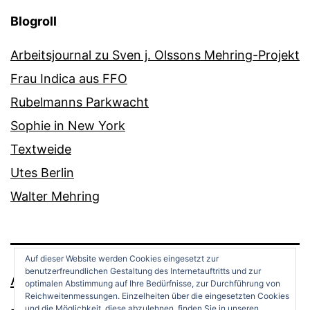
Blogroll
Arbeitsjournal zu Sven j. Olssons Mehring-Projekt
Frau Indica aus FFO
Rubelmanns Parkwacht
Sophie in New York
Textweide
Utes Berlin
Walter Mehring
Auf dieser Website werden Cookies eingesetzt zur
benutzerfreundlichen Gestaltung des Internetauftritts und zur
ANDREAS OPPERMANN
optimalen Abstimmung auf Ihre Bedürfnisse, zur Durchführung von
Reichweitenmessungen. Einzelheiten über die eingesetzten Cookies
und die Möglichkeit, diese abzulehnen, finden Sie in unseren