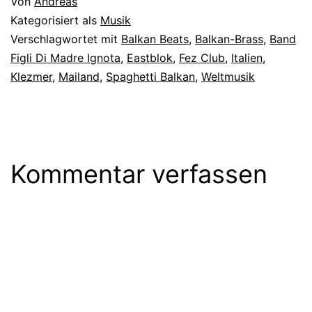
Von
Andreas
Kategorisiert als
Musik
Verschlagwortet mit
Balkan Beats
,
Balkan-Brass
,
Band
Figli Di Madre Ignota
,
Eastblok
,
Fez Club
,
Italien
,
Klezmer
,
Mailand
,
Spaghetti Balkan
,
Weltmusik
Kommentar verfassen