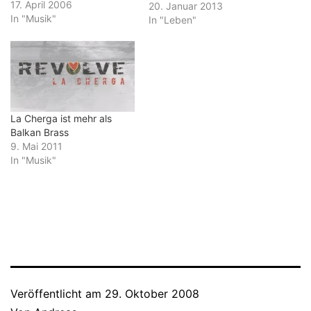
Volume 3" genau richtig.
17. April 2006
20. Januar 2013
Die geballte Lebensfreude
In "Musik"
In "Leben"
auf den 15 Tracks schreit
nach einem guten
Verstärker. Bei den ersten
beiden Ausgaben der
Balkan Beats war nur
Musik von Bands…
La Cherga ist mehr als
Balkan Brass
9. Mai 2011
In "Musik"
Veröffentlicht am
29. Oktober 2008