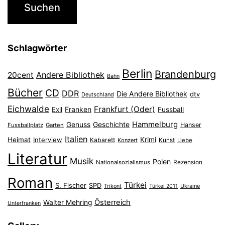
Schlagwörter
Berlin
Brandenburg
Andere Bibliothek
20cent
Bahn
Bücher
CD
DDR
Die Andere Bibliothek
dtv
Deutschland
Eichwalde
Frankfurt (Oder)
Franken
Exil
Fussball
Hammelburg
Genuss
Geschichte
Hanser
Fussballplatz
Garten
Italien
Heimat
Interview
Krimi
Kabarett
Konzert
Kunst
Liebe
Literatur
Musik
Polen
Nationalsozialismus
Rezension
Roman
Türkei
S. Fischer
SPD
Ukraine
Trikont
Türkei 2011
Österreich
Walter Mehring
Unterfranken