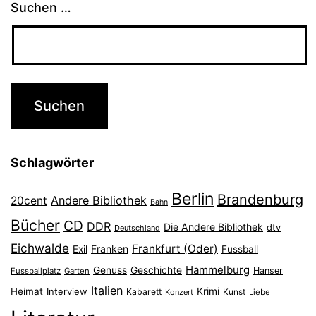
Suchen …
Schlagwörter
Berlin
Brandenburg
Andere Bibliothek
20cent
Bahn
Bücher
CD
DDR
Die Andere Bibliothek
dtv
Deutschland
Eichwalde
Frankfurt (Oder)
Franken
Exil
Fussball
Hammelburg
Genuss
Geschichte
Hanser
Fussballplatz
Garten
Italien
Heimat
Interview
Krimi
Kabarett
Konzert
Kunst
Liebe