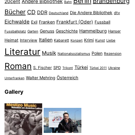
Berlin
Brandenburg
Andere Bibliothek
20cent
Bahn
Bücher
CD
DDR
Die Andere Bibliothek
dtv
Deutschland
Eichwalde
Frankfurt (Oder)
Franken
Exil
Fussball
Hammelburg
Genuss
Geschichte
Hanser
Fussballplatz
Garten
Italien
Heimat
Interview
Krimi
Kabarett
Konzert
Kunst
Liebe
Literatur
Musik
Polen
Nationalsozialismus
Rezension
Roman
Türkei
S. Fischer
SPD
Ukraine
Trikont
Türkei 2011
Österreich
Walter Mehring
Unterfranken
Gallery